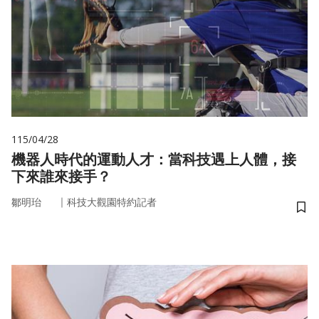
115/04/28
機器人時代的運動人才：當科技遇上人體，接
下來誰來接手？
｜
鄒明珆
科技大觀園特約記者
儲