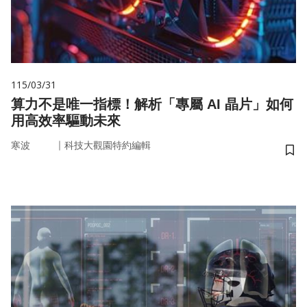
115/03/31
算力不是唯一指標！解析「專屬 AI 晶片」如何
用高效率驅動未來
｜
寒波
科技大觀園特約編輯
儲