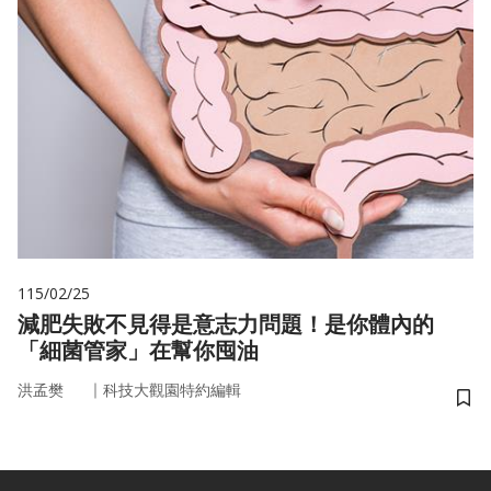
115/02/25
減肥失敗不見得是意志力問題！是你體內的
「細菌管家」在幫你囤油
｜
洪孟樊
科技大觀園特約編輯
儲