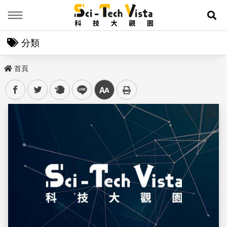
Menu
展
分類
首頁
facebook
twitter
plurk
line
中
儲存