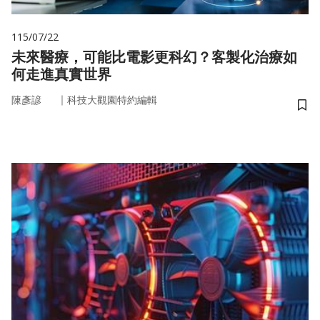
115/07/22
未來醫療，可能比電影更科幻？客製化治療如
何走進真實世界
｜
陳彥諺
科技大觀園特約編輯
儲