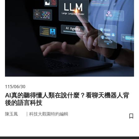
115/06/30
AI真的聽得懂人類在說什麼？看聊天機器人背
後的語言科技
｜
陳玉鳳
科技大觀園特約編輯
儲