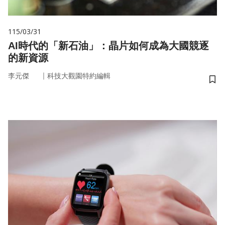
115/03/31
AI時代的「新石油」：晶片如何成為大國競逐
的新資源
｜
李元傑
科技大觀園特約編輯
儲