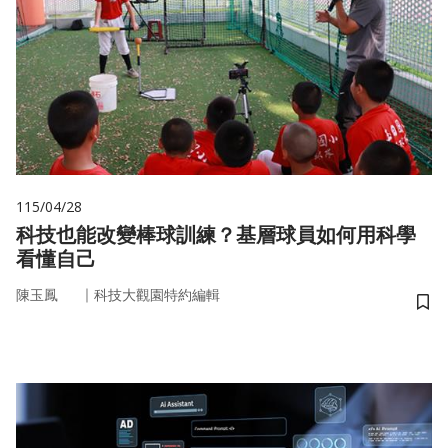
115/04/28
科技也能改變棒球訓練？基層球員如何用科學
看懂自己
｜
陳玉鳳
科技大觀園特約編輯
儲