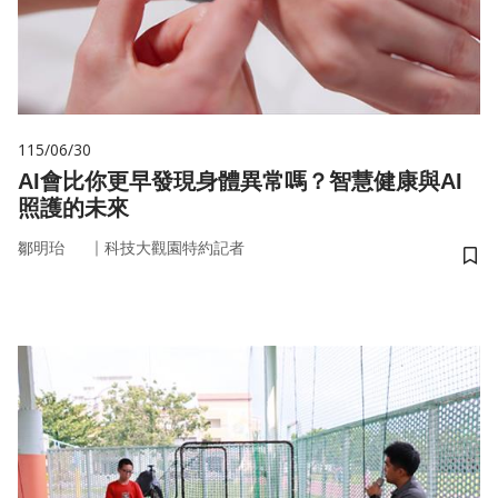
115/06/30
AI會比你更早發現身體異常嗎？智慧健康與AI
照護的未來
｜
鄒明珆
科技大觀園特約記者
儲