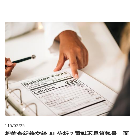
儲
115/02/25
把飲食紀錄交給 AI 分析？重點不是算熱量，而