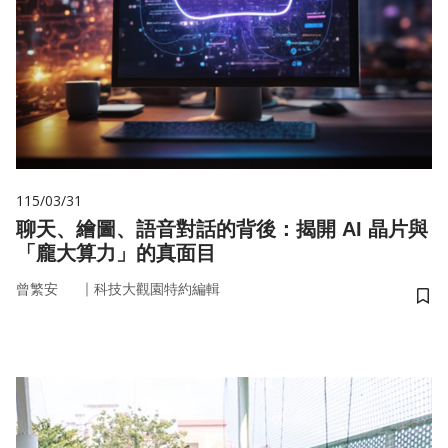
115/03/31
聊天、繪圖、語音對話的背後：揭開 AI 晶片與
「龐大算力」的真面目
｜
曾繁安
科技大觀園特約編輯
儲