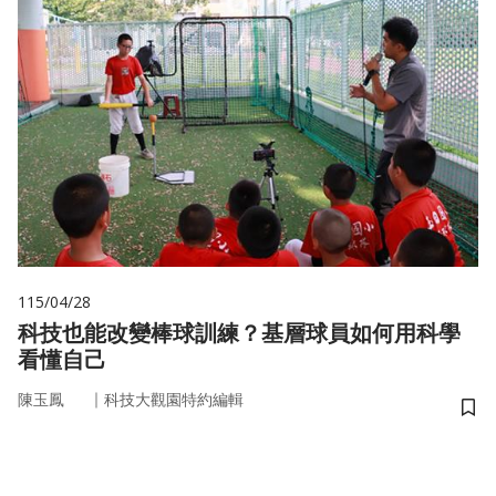
115/04/28
科技也能改變棒球訓練？基層球員如何用科學
看懂自己
｜
陳玉鳳
科技大觀園特約編輯
儲