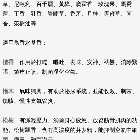
草、尼歐利、百千層、黃樟、廣霍香、玫瑰果、馬喬
蓮、丁香、乳香、岩蘭草、香茅、月桂、馬鞭草、茴
香、茶樹油等。
適用為香水基香：
檀香
作用於打嗝、嘔吐、去味、安神、祛鬱、消除緊
張、鎮痙止咳、制菌淨化空氣。
檜木
氣味獨具，有助於泌尿系統，並能收斂、制菌、
鎮咳、慢性支氣管炎。
松樹
有減輕壓力、消除身心疲憊、放鬆筋骨肌肉的功
能。松樹飄香，含有高濃度的芬多精，能抑制空氣中細
菌、病毒、黴菌滋長。