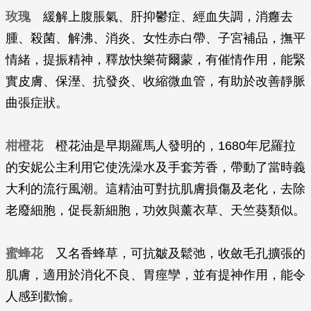
玫瑰
緩解上腹脹氣、肝抑鬱症、經血失調，消癰去
腫、殺菌、解沸、消炎、女性赤白帶、子宮補品，撫平
情緒，提振精神，釋放快樂荷爾蒙，有催情作用，能緊
實皮膚、保溼、抗發炎、收縮微血管，有助於改善靜脈
曲張症狀。
柑橙花
橙花油是早期羅馬人發明的，1680年尼羅拉
的安妮公主利用它使洗澡水及手套芳香，帶動了當時義
大利的流行風潮。這精油可對抗肌膚損傷及老化，去除
老廢細胞，促長新細胞，功效與薰衣草、天竺葵類似。
蜜蜂花
又名香蜂草，可抗皺及鬆弛，收斂毛孔擴張的
肌膚，適用於消化不良、胃痙孿，並有提神作用，能令
人感到歡愉。