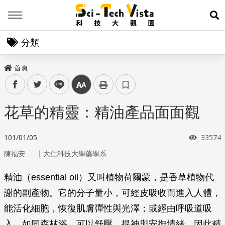
Menu
展
分類
首頁
facebook
twitter
line
中
花草的精靈：精油產品面面觀
瀏覽次
101/01/05
33574
｜
陳福安
大仁科技大學藥學系
精油（essential oil）又叫植物荷爾蒙，是香草植物代
謝的副產物。它的分子量小，可經皮吸收而進入人體，
能活化細胞，恢復肌膚彈性與光澤；或經由呼吸道吸
入，如同森林浴，可以舒壓、提神與安撫情緒，因此精