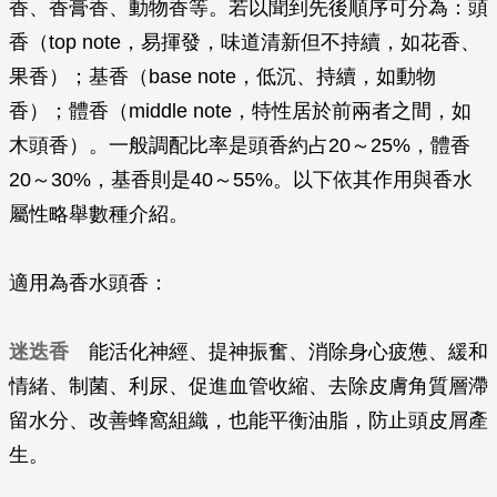
香、香膏香、動物香等。若以聞到先後順序可分為：頭
香（top note，易揮發，味道清新但不持續，如花香、
果香）；基香（base note，低沉、持續，如動物
香）；體香（middle note，特性居於前兩者之間，如
木頭香）。一般調配比率是頭香約占20～25%，體香
20～30%，基香則是40～55%。以下依其作用與香水
屬性略舉數種介紹。
適用為香水頭香：
迷迭香
能活化神經、提神振奮、消除身心疲憊、緩和
情緒、制菌、利尿、促進血管收縮、去除皮膚角質層滯
留水分、改善蜂窩組織，也能平衡油脂，防止頭皮屑產
生。