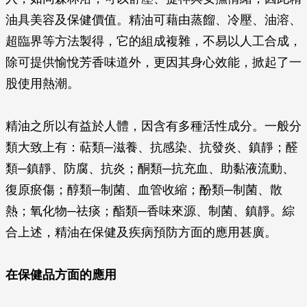
油具美容及保健價值。精油可藉由蒸餾、冷壓、油溶、
超臨界等方法製得，它的組成複雜，不易以人工合成，
除可提供愉悅芳香味道外，更因其身心效能，掀起了一
股使用熱潮。
精油之所以有益於人體，因含有多種活性成分。一般分
類大致上有：萜類─滋養、抗感染、抗發炎、鎮靜；醛
類─鎮靜、防腐、抗炎；酮類─抗充血、助黏液流動、
復原瘀傷；醇類─制菌、血管收縮；酚類─制菌、散
熱；氧化物─祛痰；酯類─香味來源、制菌、鎮靜。綜
合上述，精油在保健及疾病預防方面的應用甚廣。
在保健品方面的應用