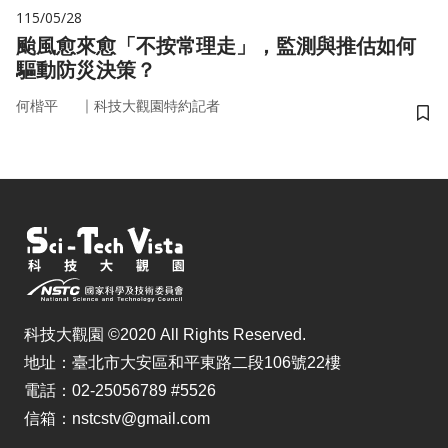
115/05/28
颱風愈來愈「不按常理走」，監測與推估如何
驅動防災決策？
｜
何楷平
科技大觀園特約記者
儲
科技大觀園 ©2020 All Rights Reserved.
地址：臺北市大安區和平東路二段106號22樓
電話：02-25056789 #5526
信箱：nstcstv@gmail.com