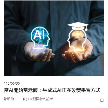
115/06/30
當AI開始當老師：生成式AI正在改變學習方式
｜
鄒明珆
科技大觀園特約記者
儲