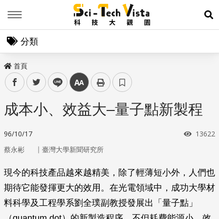
Menu
展
分類
首頁
facebook
twitter
line
中
成本小、效益大–量子點新製程
瀏覽次
96/10/17
13622
｜
蔡永彬
臺灣大學新聞研究所
現今的科技產品越來越精美，除了輕薄短小外，人們也
期待它能發揮更大的效用。在光電領域中，成功大學材
料科學及工程學系劉全璞副教授發展出「量子點」
（quantum dot）的新製造程序，不但耗費能源小、效