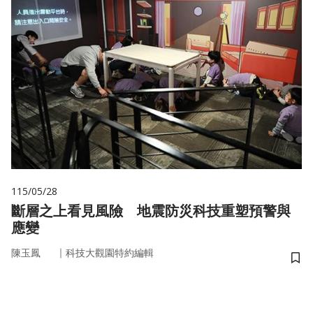
115/05/28
斷層之上看見風險 地震防災科技重塑預警與
應變
｜
陳玉鳳
科技大觀園特約編輯
儲