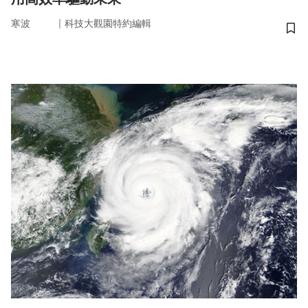
｜
寒波
科技大觀園特約編輯
儲