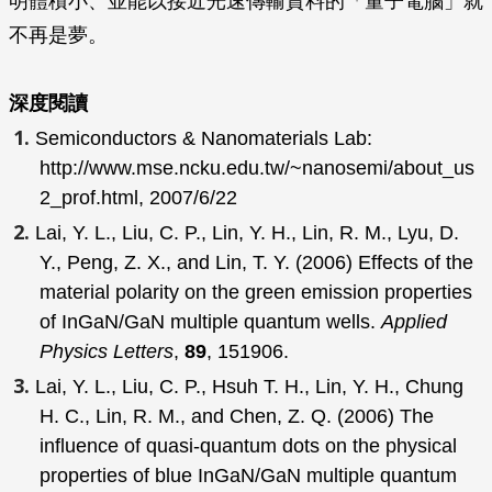
明體積小、並能以接近光速傳輸資料的「量子電腦」就
不再是夢。
深度閱讀
Semiconductors & Nanomaterials Lab:
http://www.mse.ncku.edu.tw/~nanosemi/about_us
2_prof.html, 2007/6/22
Lai, Y. L., Liu, C. P., Lin, Y. H., Lin, R. M., Lyu, D.
Y., Peng, Z. X., and Lin, T. Y. (2006) Effects of the
material polarity on the green emission properties
of InGaN/GaN multiple quantum wells.
Applied
Physics Letters
,
89
, 151906.
Lai, Y. L., Liu, C. P., Hsuh T. H., Lin, Y. H., Chung
H. C., Lin, R. M., and Chen, Z. Q. (2006) The
influence of quasi-quantum dots on the physical
properties of blue InGaN/GaN multiple quantum