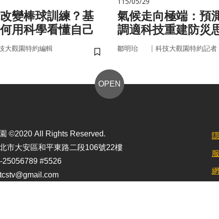
115/05/29
改變棒球訓練？基
氣候走向極端：預
何用科學看懂自己
調適科技重建防災
｜
技大觀園特約編輯
鄒明珆
科技大觀園特約記者
儲存書籤
OPEN
2020 All Rights Reserved.
北市大安區和平東路二段106號22樓
25056789 #5526
stv@gmail.com