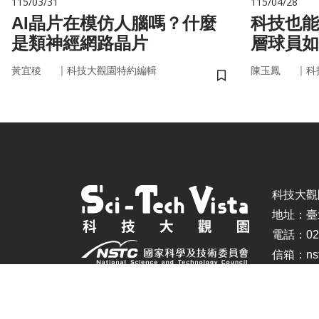
115/03/31
115/04/28
AI晶片在模仿人腦嗎？什麼
科技也能
是類神經網路晶片
層球員如
｜
｜
黃宜稜
科技大觀園特約編輯
陳玉鳳
科
儲存書籤
科技大觀園 ©
地址：臺
電話：02-
信箱：nstc