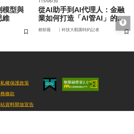
115/06/30
測模型與
從AI助手到AI代理人：金融
思維
業如何打造「AI管AI」的新
回
治理模式？
｜
賴郁薇
科技大觀園特約記者
儲存書籤
儲
隱私權保護政策
服務條款
網站資料開放宣告