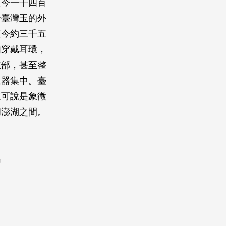
距今一千四百
於臺灣玉的外
距今約三千五
如穿戴耳環，
東部，甚至整
玉器集中。臺
這可說是象徵
和澎湖之間。
出