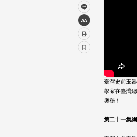
line
中
臺灣史前玉器
學家在臺灣總
奧秘！
第二十一集綱