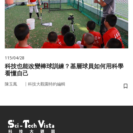
115/04/28
科技也能改變棒球訓練？基層球員如何用科學
看懂自己
｜
陳玉鳳
科技大觀園特約編輯
儲