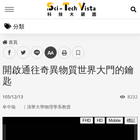
Menu
展
分類
首頁
facebook
twitter
line
中
開啟通往奇異物質世界大門的鑰
匙
瀏覽
105/12/13
8232
｜
牟中瑜
清華大學物理學系教授