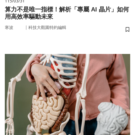
115/03/31
算力不是唯一指標！解析「專屬 AI 晶片」如何
用高效率驅動未來
｜
寒波
科技大觀園特約編輯
儲