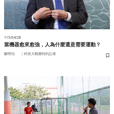
115/04/28
當機器愈來愈強，人為什麼還是需要運動？
｜
鄒明珆
科技大觀園特約記者
儲