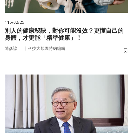
115/02/25
別人的健康秘訣，對你可能沒效？更懂自己的
身體，才更能「精準健康」！
｜
陳彥諺
科技大觀園特約編輯
儲