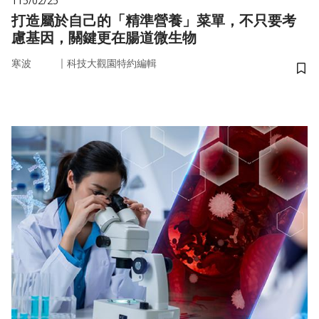
115/02/25
打造屬於自己的「精準營養」菜單，不只要考
慮基因，關鍵更在腸道微生物
｜
寒波
科技大觀園特約編輯
儲