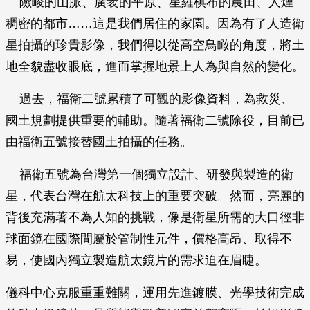
險峻的山脈、廣袤的平原、星羅棋布的農田、人煙
稠密的都市……這是我們居住的家園。因為有了人造衛
星拍攝的珍貴影像，我們得以從高空鳥瞰的角度，將土
地全貌盡收眼底，進而掌握地景上人為與自然的變化。
過去，福衛二號累積了可觀的影像資料，為救災、
國土規劃提供重要的輔助。隨著福衛二號除役，目前已
由福衛五號接替國土拍攝的任務。
福衛五號為台灣第一個獨立設計、研發與製造的衛
星，代表台灣在航太科技上的重要突破。然而，亮麗的
背後充滿著不為人知的挑戰，像是衛星所需的大口徑非
球面鏡在國際間屬於管制性元件，價格高昂、取得不
易，使國內獨立製造航太鏡片的需求迫在眉睫。
儀科中心克服重重難關，運用先進鍍膜、光學技術完成