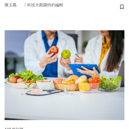
｜
陳玉鳳
科技大觀園特約編輯
儲