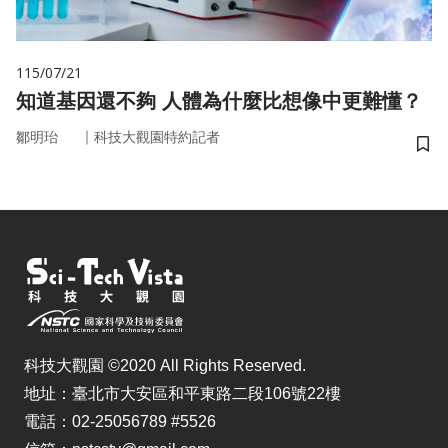
115/07/21
知道基因還不夠 人體為什麼比想像中更難懂？
｜
鄒明珆
科技大觀園特約記者
儲
科技大觀園 ©2020 All Rights Reserved.
地址：臺北市大安區和平東路二段106號22樓
電話：02-25056789 #5526