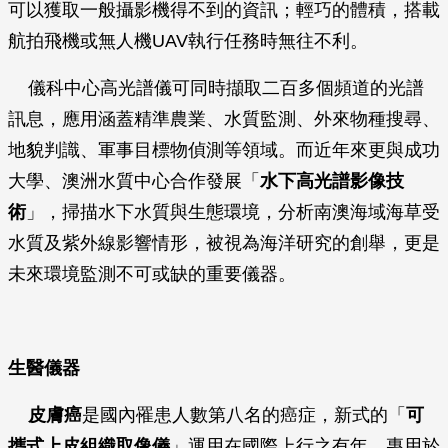
可以獲取一般攝影機得不到的資訊；輕巧的體積，搭載
航拍飛機或無人機UAV執行任務時無往不利。
儀科中心高光譜儀可同時擷取二百多個頻道的光譜
訊息，應用涵蓋精準農業、水質監測、外來物種搜尋、
地貌判識、軍事目標物偵測等領域。而近年來更與成功
大學、澳洲水質中心合作發展「
水下高光譜影像技
術
」，掃描水下水質與生態環境，分析南澳海域海草受
水質及紫外線影響情形，被視為海洋研究的創舉，更是
未來環境監測不可或缺的重要儀器。
生醫儀器
皮膚癌
是國內罹患人數第八名的癌症，新式的「
可
攜式上皮組織取像儀
」運用在國際上行之有年、專用於