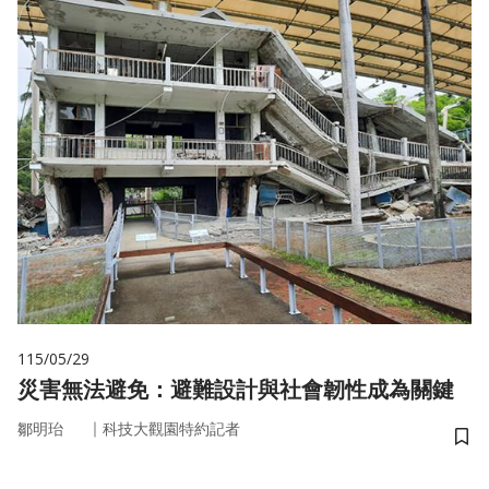
115/05/29
災害無法避免：避難設計與社會韌性成為關鍵
｜
鄒明珆
科技大觀園特約記者
儲