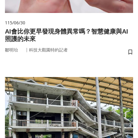
115/06/30
AI會比你更早發現身體異常嗎？智慧健康與AI
照護的未來
｜
鄒明珆
科技大觀園特約記者
儲