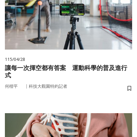
115/04/28
讓每一次揮空都有答案 運動科學的普及進行
式
｜
何楷平
科技大觀園特約記者
儲