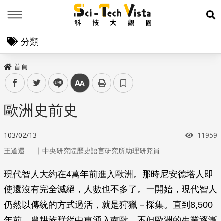
Menu
展
分類
首頁
facebook
twitter
line
中
歐洲史前史
瀏覽次
103/02/13
11959
｜
王道還
中央研究院歷史語言研究所助理研究員
現代智人大約在4萬年前進入歐洲。那時尼安德塔人即
使還沒有完全滅絕，人數也不多了。一開始，現代智人
仍然以傳統的方式過活，就是狩獵－採集。直到8,500
年前，農耕族群從中東湧入南歐，不但歐洲的生業逐漸