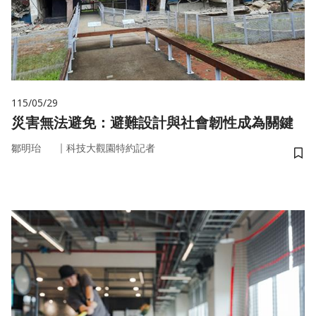
115/05/29
災害無法避免：避難設計與社會韌性成為關鍵
｜
鄒明珆
科技大觀園特約記者
儲