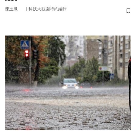
｜
陳玉鳳
科技大觀園特約編輯
儲