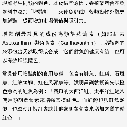
現如野生同類的體色。基於這些原因，養殖業者會在魚
飼料中添加「增豔劑」，來使魚類或甲殼類動物外觀更
加鮮豔，從而增加市場價值與吸引力。
增豔劑最常見的成份為類胡蘿蔔素（如蝦紅素
Astaxanthin）與角黃素（Canthaxanthin），增豔劑的
來源包含天然取得或合成，它們對魚的健康有益，也可
以有效增強體色。
常見使用增豔劑的食用魚種，包含有鮭魚、虹鱒、石斑
魚、紅紋笛鯛、紅色吳郭魚等。洪明昌副教授首先以橙
色魚肉的鮭魚為例：「養殖的大西洋鮭、太平洋鮭經常
使用類胡蘿蔔素來增強其橙紅色。而虹鱒也與鮭魚類
似，也會使用蝦紅素或其他類胡蘿蔔素來增加肉質的粉
紅色。」