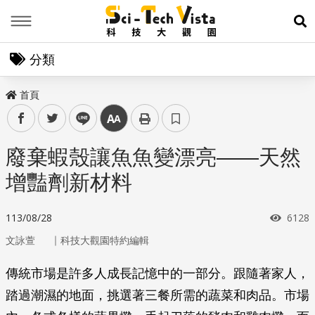
Menu
展
分類
首頁
facebook
twitter
line
中
廢棄蝦殼讓魚魚變漂亮——天然
增豔劑新材料
瀏覽
113/08/28
6128
｜
文詠萱
科技大觀園特約編輯
傳統市場是許多人成長記憶中的一部分。跟隨著家人，
踏過潮濕的地面，挑選著三餐所需的蔬菜和肉品。市場