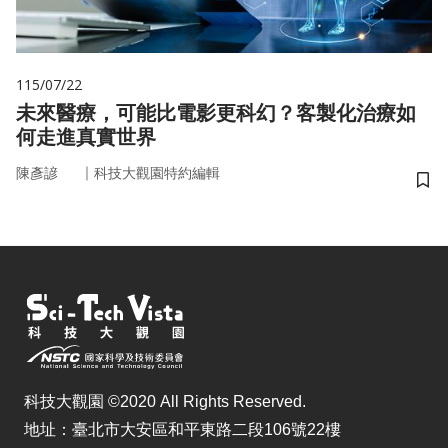
115/07/22
未來醫療，可能比電影更科幻？客製化治療如
何走進真實世界
｜
陳彥諺
科技大觀園特約編輯
儲
科技大觀園 ©2020 All Rights Reserved.
地址：臺北市大安區和平東路二段106號22樓