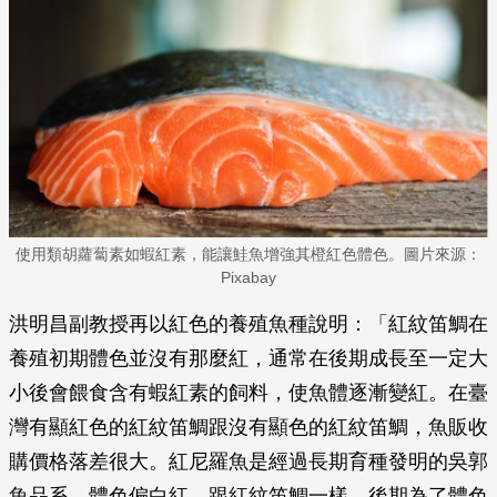
使用類胡蘿蔔素如蝦紅素，能讓鮭魚增強其橙紅色體色。圖片來源：
Pixabay
洪明昌副教授再以紅色的養殖魚種說明：「紅紋笛鯛在
養殖初期體色並沒有那麼紅，通常在後期成長至一定大
小後會餵食含有蝦紅素的飼料，使魚體逐漸變紅。在臺
灣有顯紅色的紅紋笛鯛跟沒有顯色的紅紋笛鯛，魚販收
購價格落差很大。紅尼羅魚是經過長期育種發明的吳郭
魚品系，體色偏白紅，跟紅紋笛鯛一樣，後期為了體色