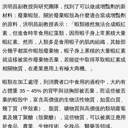
洪明昌副教授與研究團隊，找到了可以做成增豔劑的新
材料：廢棄蝦殼。關於廢棄蝦殼為什麼適合當成增豔劑
的原料，洪明昌副教授表示：「蝦類雖然無法合成蝦紅
素，但進食時常食用紅藻類，因而蝦子身上常累積大量
蝦紅素。然而，人類多是食用蝦子的肌肉組織，其餘部
分幾乎都當作蝦殼廢棄物，蝦子身上累積的大量蝦紅素
就這樣被當作廢棄物丟棄，若能從中取得萃取蝦紅素或
相關物質，在產業應用上有極大商機。」
蝦類在加工處理，到消費者口中食用的過程中，大約有
占體重 35 ~ 45% 的背甲與頭胸部被丟棄，而這些被丟
棄的蝦殼中，富含高價值的生物活性物質，如蛋白質、
幾丁質（甲殼素）、脂質、礦物質與高價值的類胡蘿蔔
素及幾丁聚醣（殼聚醣），這些物質，可以被廣泛應用
於食品、農業、生物技術、化妝品、醫藥等領域。