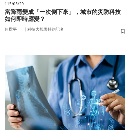
115/05/29
當降雨變成「一次倒下來」，城市的災防科技
如何即時應變？
｜
何楷平
科技大觀園特約記者
儲