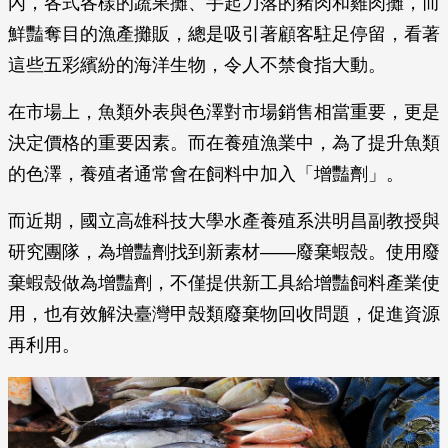
內，各式各樣的蔬果攤、手起刀落的豬肉和雞肉攤，而
鮮豔奪目的漁產攤販，總是吸引著顧客駐足停留，看著
這些五彩繽紛的海洋生物，令人不禁食指大動。
在市場上，魚類外表與色澤對市場銷售相當重要，更是
決定價格的重要因素。而在養殖漁業中，為了提升魚類
的色澤，養殖者通常會在飼料中加入「增豔劑」。
而近期，國立高雄科技大學水產養殖系洪明昌副教授與
研究團隊，為增豔劑找到新素材——廢棄蝦殼。使用廢
棄蝦殼做為增豔劑，不僅提供新工具給增豔飼料產業使
用，也有效解決臺灣甲殼類廢棄物回收問題，促進資源
再利用。