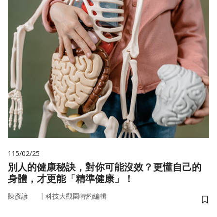
115/02/25
別人的健康秘訣，對你可能沒效？更懂自己的
身體，才更能「精準健康」！
｜
陳彥諺
科技大觀園特約編輯
儲