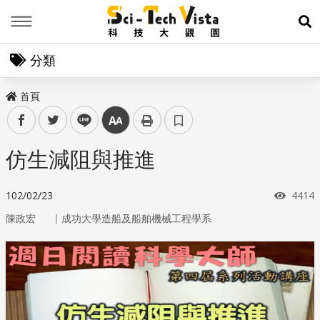
Menu
展
分類
首頁
facebook
twitter
line
中
仿生減阻與推進
瀏覽
102/02/23
4414
｜
陳政宏
成功大學造船及船舶機械工程學系