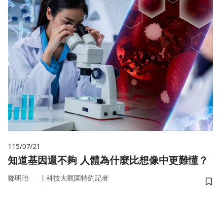
115/07/21
知道基因還不夠 人體為什麼比想像中更難懂？
｜
鄒明珆
科技大觀園特約記者
儲