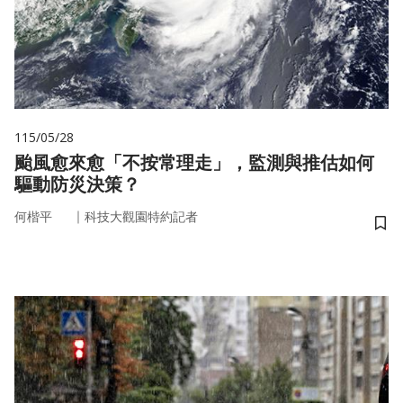
115/05/28
颱風愈來愈「不按常理走」，監測與推估如何
驅動防災決策？
｜
何楷平
科技大觀園特約記者
儲