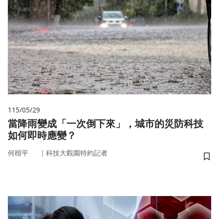
115/05/29
當降雨變成「一次倒下來」，城市的災防科技
如何即時應變？
｜
何楷平
科技大觀園特約記者
儲