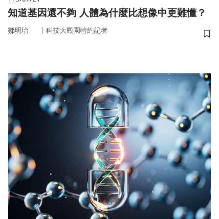
知道基因還不夠 人體為什麼比想像中更難懂？
｜
鄒明珆
科技大觀園特約記者
儲