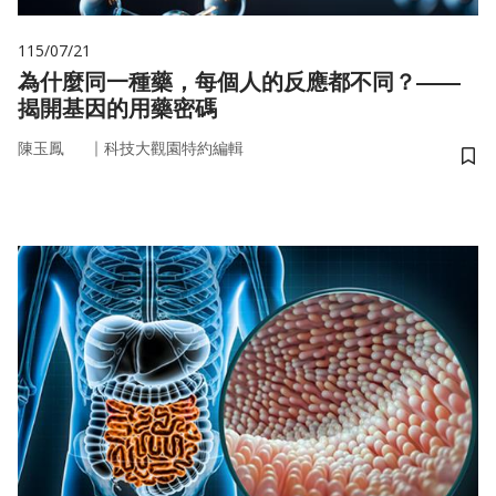
115/07/21
為什麼同一種藥，每個人的反應都不同？——
揭開基因的用藥密碼
｜
陳玉鳳
科技大觀園特約編輯
儲