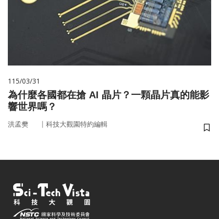
115/03/31
為什麼各國都在搶 AI 晶片？一顆晶片真的能影
響世界嗎？
｜
洪孟樊
科技大觀園特約編輯
儲