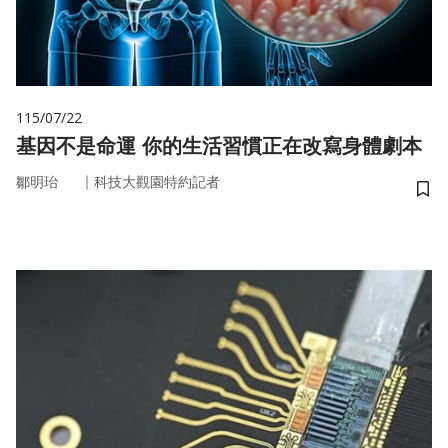
115/07/22
基因不是命運 你的生活習慣正在改寫身體劇本
｜
鄒明珆
科技大觀園特約記者
儲