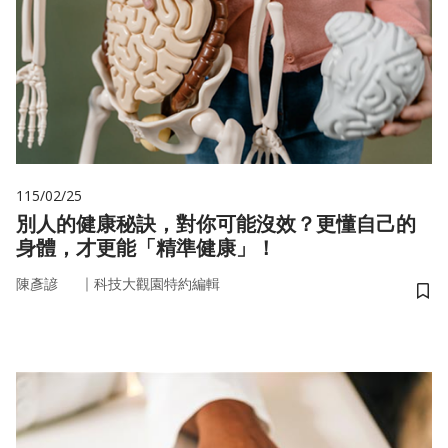
115/02/25
別人的健康秘訣，對你可能沒效？更懂自己的
身體，才更能「精準健康」！
｜
陳彥諺
科技大觀園特約編輯
儲