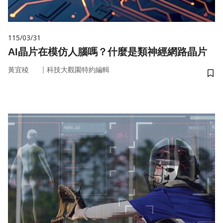
115/03/31
AI晶片在模仿人腦嗎？什麼是類神經網路晶片
｜
黃宜稜
科技大觀園特約編輯
儲