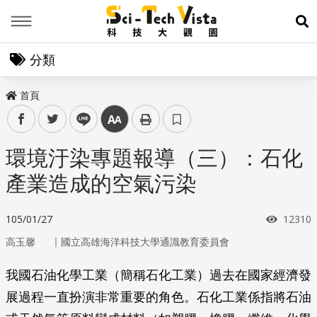
Menu
展
分類
首頁
facebook
twitter
line
中
環境汙染專題報導（三）：石化
產業造成的空氣污染
瀏覽次
105/01/27
12310
｜
高玉馨
國立高雄海洋科技大學通識教育委員會
我國石油化學工業（簡稱石化工業）過去在國家經濟發
展過程一直扮演非常重要的角色。石化工業係指將石油