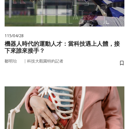
115/04/28
機器人時代的運動人才：當科技遇上人體，接
下來誰來接手？
｜
鄒明珆
科技大觀園特約記者
儲