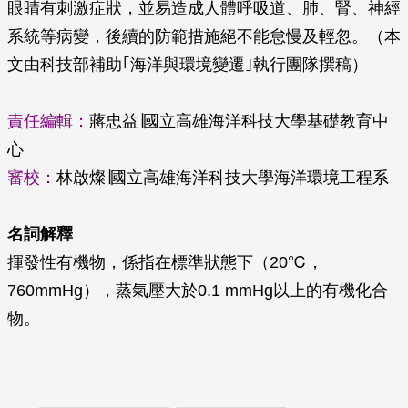
眼睛有刺激症狀，並易造成人體呼吸道、肺、腎、神經
系統等病變，後續的防範措施絕不能怠慢及輕忽。（本
文由科技部補助｢海洋與環境變遷｣執行團隊撰稿）
責任編輯：
蔣忠益∣國立高雄海洋科技大學基礎教育中
心
審校：
林啟燦∣國立高雄海洋科技大學海洋環境工程系
名詞解釋
揮發性有機物，係指在標準狀態下（20℃，
760mmHg），蒸氣壓大於0.1 mmHg以上的有機化合
物。