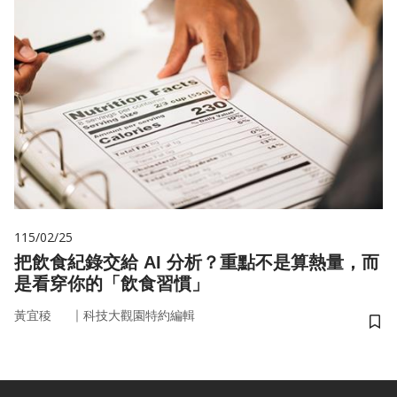
115/02/25
把飲食紀錄交給 AI 分析？重點不是算熱量，而
是看穿你的「飲食習慣」
｜
黃宜稜
科技大觀園特約編輯
儲