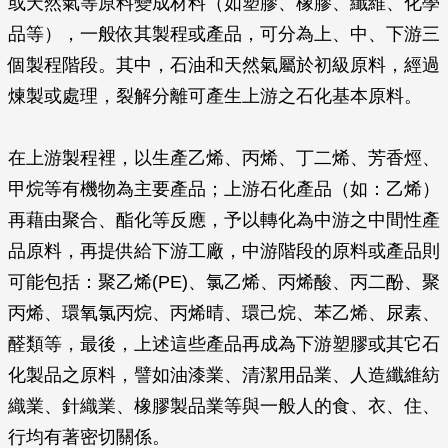
或天然氣等原料變成材料（如塑膠、橡膠、纖維、化學
品等），一般依其製程或產品，可分為上、中、下游三
個製程階段。其中，石油和天然氣屬於初級原料，經過
煉製或處理，裂解分離可產生上游之石化基本原料。
在上游製程裡，以生產乙烯、丙烯、丁二烯、芳香烴、
甲烷等有機物為主要產品；上游石化產品（如：乙烯）
再藉由聚合、酯化等反應，予以轉化為中游之中間性產
品原料，再提供給下游工廠，中游階段的原料或產品則
可能包括：聚乙烯(PE)、氯乙烯、丙烯酸、丙二酚、聚
丙烯、環氧氯丙烷、丙烯晴、環己烷、苯乙烯、尿素、
醛類等，最後，上述這些產品再成為下游塑膠或其它石
化製品之原料，譬如油漆業、清潔用品業、人造纖維紡
織業、針織業、橡膠製品業等與一般人的食、衣、住、
行均有著密切關係。