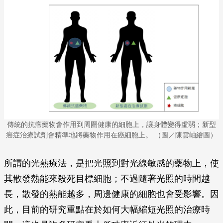
傳統的抗癌藥物會作用到周圍健康的細胞上，讓身體變得虛弱；新型
癌症治療試劑會精準地將藥物作用在癌細胞上。 （圖／陳雲岫繪圖）
所謂的光熱療法，是把光照到對光線敏感的藥物上，使
其散發熱能來殺死目標細胞；不過隨著光照的時間越
長，散發的熱能越多，周邊健康的細胞也會受影響。因
此，目前的研究重點在於如何大幅縮短光照的治療時