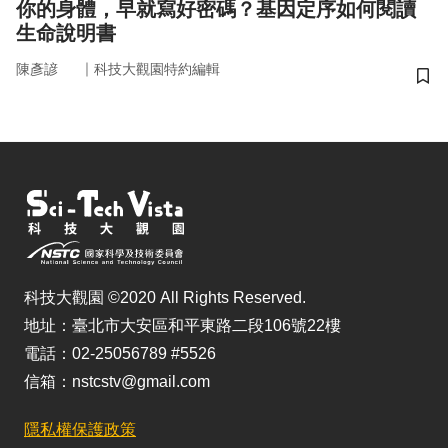
你的身體，早就寫好密碼？基因定序如何閱讀
生命說明書
｜
陳彥諺
科技大觀園特約編輯
儲
科技大觀園 ©2020 All Rights Reserved.
地址：臺北市大安區和平東路二段106號22樓
電話：02-25056789 #5526
信箱：nstcstv@gmail.com
隱私權保護政策