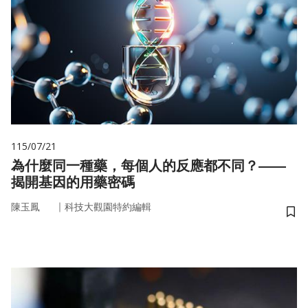
115/07/21
為什麼同一種藥，每個人的反應都不同？——
揭開基因的用藥密碼
｜
陳玉鳳
科技大觀園特約編輯
儲