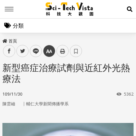
Menu
展
分類
首頁
facebook
twitter
line
中
新型癌症治療試劑與近紅外光熱
療法
瀏覽
109/11/30
5362
｜
陳雲岫
輔仁大學新聞傳播學系