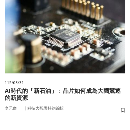
115/03/31
AI時代的「新石油」：晶片如何成為大國競逐
的新資源
｜
李元傑
科技大觀園特約編輯
儲