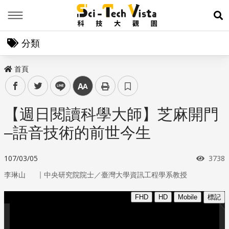
Menu
展
分類
首頁
facebook
twitter
line
中
【週日閱讀科學大師】芝麻開門
–語音技術的前世今生
瀏覽
107/03/05
3738
｜
李琳山
中央研究院院士／臺灣大學資訊工程學系教授