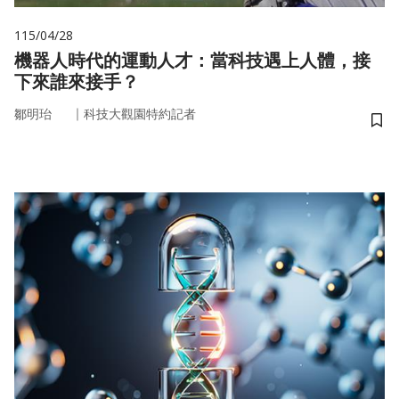
115/04/28
機器人時代的運動人才：當科技遇上人體，接
下來誰來接手？
｜
鄒明珆
科技大觀園特約記者
儲