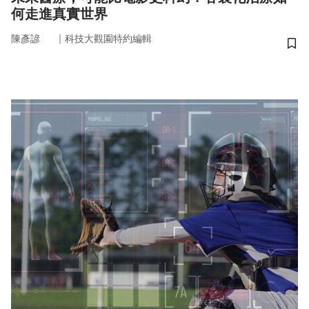
何走進真實世界
｜
陳彥諺
科技大觀園特約編輯
儲