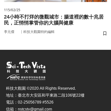
115/02/25
24小時不打烊的微觀城市：腸道裡的數十兆居
民，正悄悄掌管你的大腦與健康
｜
李元傑
科技大觀園特約編輯
儲
科技大觀園 ©2020 All Rights Reserved.
地址：臺北市大安區和平東路二段106號22樓
電話：02-25056789 #5526
信箱：nstcstv@gmail.com