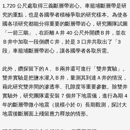
1,720 公尺處取得三義斷層帶岩心。車籠埔斷層帶是研
究的重點，也是各國學者積極爭取的研究樣本。為使各
國各項研究都能分得重要的斷層帶岩心，研究團隊試圖
「一箭三鵰」，在距離Ａ井 40 公尺外開鑽Ｂ井，並在
Ｂ井中加取一段側鑽Ｃ井，於是 3 口井共取出了「3
段」車籠埔斷層帶岩心，讓各國學者各取所需。
此外，鑽探留下的Ａ、Ｂ兩井還可進行「雙井實驗」。
雙井實驗是把鹽水灌入Ｂ井，量測其到達Ａ井的情況，
藉此研究雙井間的滲透率、孔隙度等重要參數。除雙井
實驗外，研究團隊還安裝 7 個井下地震儀，進行為期 4
年的斷層帶微小地震（規模小於 0）長期觀測，探討大
地震後斷層面上殘留應力釋放的情形。