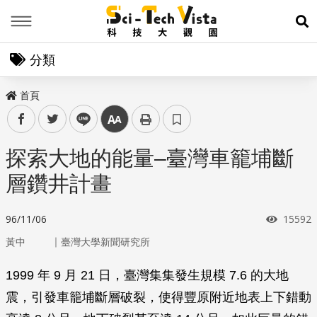
Menu
展
分類
首頁
facebook
twitter
line
中
探索大地的能量–臺灣車籠埔斷
層鑽井計畫
瀏覽次
96/11/06
15592
｜
黃中
臺灣大學新聞研究所
1999 年 9 月 21 日，臺灣集集發生規模 7.6 的大地
震，引發車籠埔斷層破裂，使得豐原附近地表上下錯動