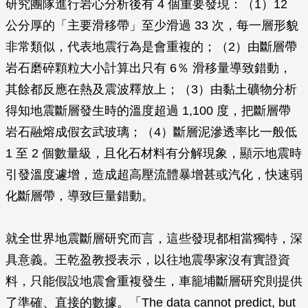
研究團隊進行岩心分析後有 4 個重要發現：（1）12
公分厚的「主要滑移帶」至少滑過 33 次，每一層形貌
非常類似，代表地震行為是會重複的；（2）由斷層帶
岩石磨碎顆粒大小計算出只有 6％ 滑移量導致錯動，
其餘都反應在熱及震波釋放上；（3）由黏土礦物分析
得知地震斷層發生時的溫度超過 1,100 度，把斷層帶
岩石融熔成假玄武玻璃；（4）斷層泥滲透率比一般低
1 至 2 個數量級，且化石材料有分解現象，顯示地震時
引發溫度遽增，造成超高壓流體暴增甚或汽化，快速弱
化斷層帶，導致巨量錯動。
就全世界地震斷層研究而言，這些發現都相當獨特，深
具意義。王乾盈教授表示，以往地震學家沒有實證資
料，只能假設地震會重複發生，車籠埔斷層研究則提供
了準確、直接的數據。「The data cannot predict, but