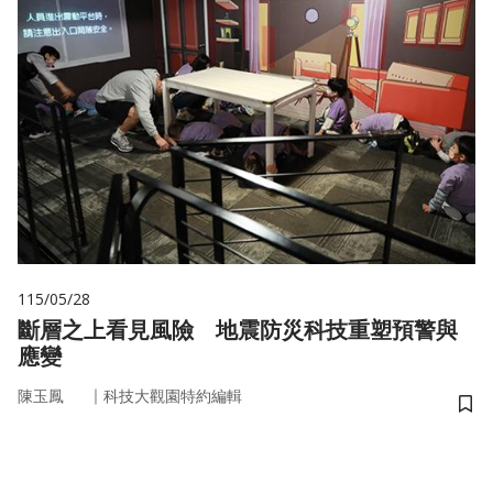
115/05/28
斷層之上看見風險 地震防災科技重塑預警與
應變
｜
陳玉鳳
科技大觀園特約編輯
儲