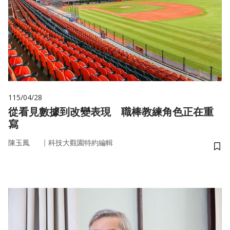
115/04/28
從看見數據到改變表現 職棒教練角色正在重
寫
｜
陳玉鳳
科技大觀園特約編輯
儲