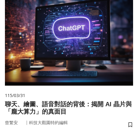
115/03/31
聊天、繪圖、語音對話的背後：揭開 AI 晶片與
「龐大算力」的真面目
｜
曾繁安
科技大觀園特約編輯
儲