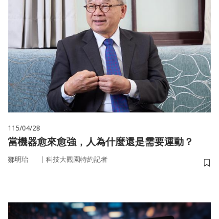
115/04/28
當機器愈來愈強，人為什麼還是需要運動？
｜
鄒明珆
科技大觀園特約記者
儲