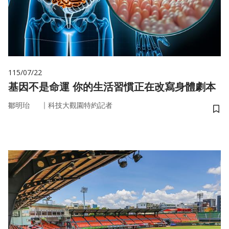
115/07/22
基因不是命運 你的生活習慣正在改寫身體劇本
｜
鄒明珆
科技大觀園特約記者
儲