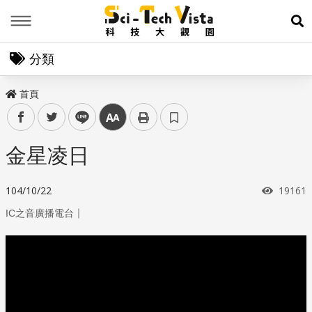
Menu
展
分類
首頁
facebook
twitter
line
中
金星凌日
瀏覽次
104/10/22
19161
｜
IC之音廣播電台