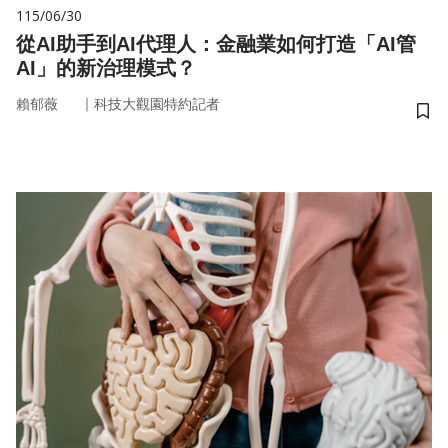
115/06/30
從AI助手到AI代理人：金融業如何打造「AI管
AI」的新治理模式？
｜
賴郁薇
科技大觀園特約記者
儲