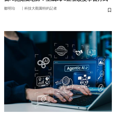
｜
鄒明珆
科技大觀園特約記者
儲