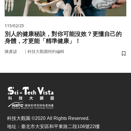
115/02/25
別人的健康秘訣，對你可能沒效？更懂自己的
身體，才更能「精準健康」！
｜
陳彥諺
科技大觀園特約編輯
儲
科技大觀園 ©2020 All Rights Reserved.
地址：臺北市大安區和平東路二段106號22樓