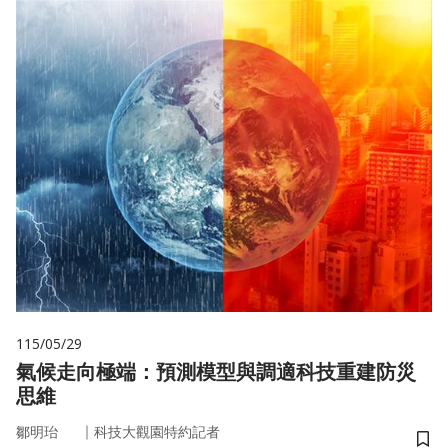
115/05/29
氣候走向極端：預測模型與調適科技重建防災
思維
｜
鄒明珆
科技大觀園特約記者