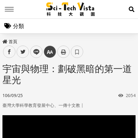
Menu
展
分類
首頁
facebook
twitter
line
中
宇宙與物理：劃破黑暗的第一道
星光
瀏覽
106/09/25
2054
｜
臺灣大學科學教育發展中心、一傳十文教