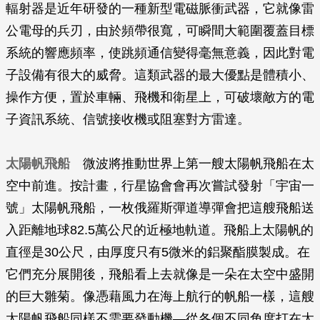
輻射器是近年研發的一種新型電磁脈衝武器，它就像雷
公電母的兵刃，由於頻帶很寬，可瞬間大範圍覆蓋目標
系統的響應頻率，使跳頻通信變得毫無意義，因此對電
子設備有很大的威脅。這類武器的最大優點是體積小、
操作方便，置於車輛、飛機和衛星上，可破壞敵方的電
子資訊系統、信號接收機或阻塞對方雷達。
太陽帆飛船
微波將推動世界上第一艘太陽帆飛船在太
空中前進。按計畫，行星協會會再次嘗試發射「宇宙一
號」太陽帆飛船，一枚俄羅斯彈道導彈會把這艘飛船送
入距離地球82.5萬公尺的近極地軌道。飛船上太陽帆的
直徑是30公尺，由厚度只有5微米的鋁聚酯膜製成。在
它們充分展開後，飛船看上去就像是一朵在太空中盛開
的巨大雛菊。像憑藉風力在海上航行的帆船一樣，這艘
太陽帆飛船同樣不需要發動機—從各個不同角度打在太