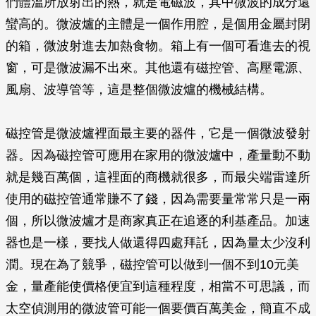
們體溫所放射出的熱，就是電磁波，其中微波的成分還
蠻高的。微波爐的主體是一個作用腔，是個用金屬封閉
的箱，微波射進去加熱食物。箱上有一個可看進去的視
窗，可是微波漏不出來。其他還有磁控管、高壓電源、
風扇、波導管等，這是整個微波爐的機械結構。
磁控管是微波爐裡面最主要的器件，它是一個微波發射
器。因為磁控管可應用在家用的微波爐中，產量動不動
就是幾百萬個，這裡面的商機就很多，而最尖端雷達所
使用的磁控管通常賺不了錢，因為需要量常常只是一兩
個，所以微波爐才是商家真正在追逐的利基產品。加速
器也是一樣，要找人做還得四處拜託，因為量太少沒利
潤。現在為了競爭，磁控管可以做到一個不到10元美
金，量產能使價格便宜到這種程度，相當不可思議，而
太空偵測用的微波管可能一個要價百萬美金，簡直不成