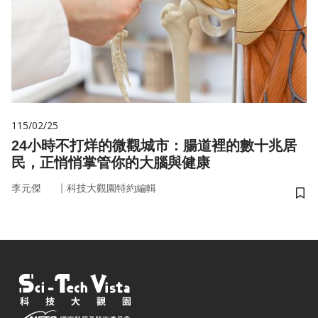
115/02/25
24小時不打烊的微觀城市：腸道裡的數十兆居
民，正悄悄掌管你的大腦與健康
｜
李元傑
科技大觀園特約編輯
儲