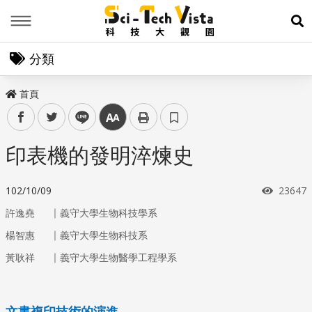
Menu
展
分類
首頁
facebook
twitter
line
中
印表機的發明淬煉史
瀏覽次
102/10/09
23647
｜
許逸堯
義守大學生物科技學系
｜
楊智惠
義守大學生物科技系
｜
黃耿祥
義守大學生物醫學工程學系