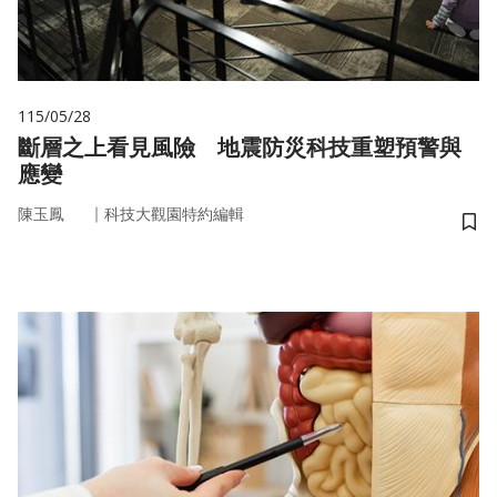
115/05/28
斷層之上看見風險 地震防災科技重塑預警與
應變
｜
陳玉鳳
科技大觀園特約編輯
儲