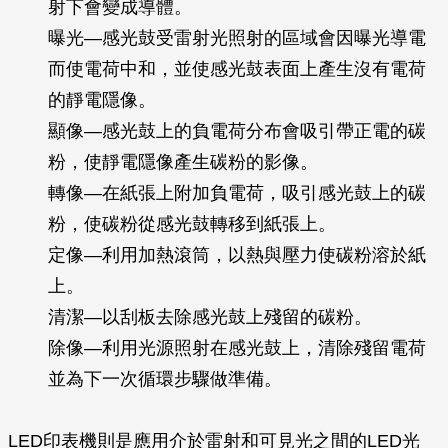
射下會變成導體。
曝光—感光鼓受雷射光照射的區域會因曝光導電
而使電荷中和，並使感光鼓表面上產生沒有電荷
的靜電隱像。
顯像—感光鼓上的負電荷分布會吸引帶正電的碳
粉，使靜電隱像產生碳粉的影像。
轉像—在紙張上附加負電荷，吸引感光鼓上的碳
粉，使碳粉從感光鼓轉移到紙張上。
定像—利用加熱滾筒，以熱與壓力使碳粉溶於紙
上。
清潔—以刮板去除感光鼓上殘留的碳粉。
除像—利用光源照射在感光鼓上，清除殘留電荷
並為下一次循環步驟做準備。
LED印表機則是應用介於雷射和可見光之間的LED光