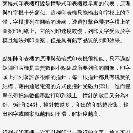
菊輪式印表機可說是撞擊式印表機最早期的代表，原理
與打字機十分類似。這種印表機只能輸出印字模上的字
體，字模排列在圓輪的邊緣，透過打擊色帶把字模上的
圖案印到紙上。它的列印速度較慢，列印文字受限於字
模且無法列印圖案，但是具有鉛字品質的列印效果。
點矩陣印表機的原理與菊輪式印表機很相似，只不過點
矩陣印表機是由無數個小點組成所要列印的圖像，印字
頭上排列著許多很細的撞針，每一根撞針都具有磁簧的
結構，藉由通過電流的方式使撞針受磁力彈出，進而撞
擊色帶把無數個墨點打印到紙上。撞針的數目又分為8
針、9針和24針，撞針數越多，印出的印點越密集，輸
出的字或圖案就越精細平滑，解析度越高。
行列式印表機一次可以列印出一整行的文字，通常可以