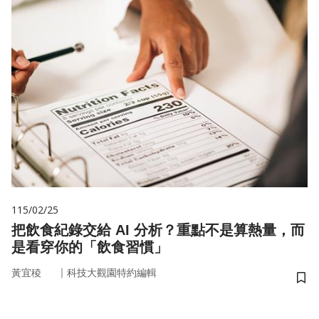
115/02/25
把飲食紀錄交給 AI 分析？重點不是算熱量，而
是看穿你的「飲食習慣」
｜
黃宜稜
科技大觀園特約編輯
儲