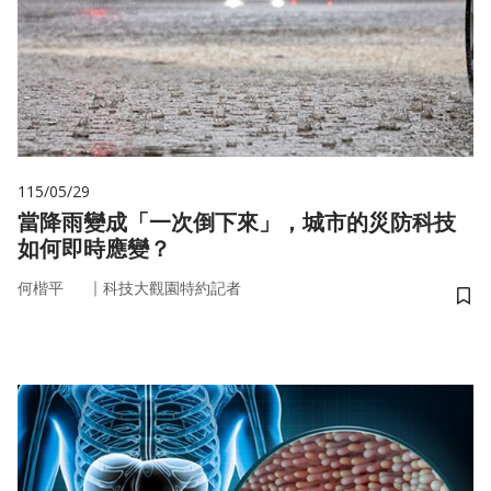
115/05/29
當降雨變成「一次倒下來」，城市的災防科技
如何即時應變？
｜
何楷平
科技大觀園特約記者
儲