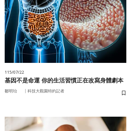
115/07/22
基因不是命運 你的生活習慣正在改寫身體劇本
｜
鄒明珆
科技大觀園特約記者
儲