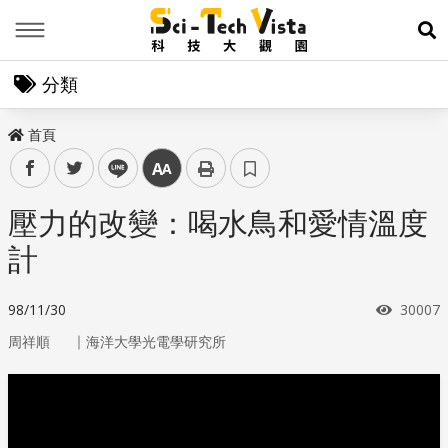
Menu
展
分類
首頁
facebook
twitter
line
中
壓力的改變：喝水鳥和愛情溫度
計
瀏覽次
98/11/30
30007
｜
周祥順
海洋大學光電學研究所