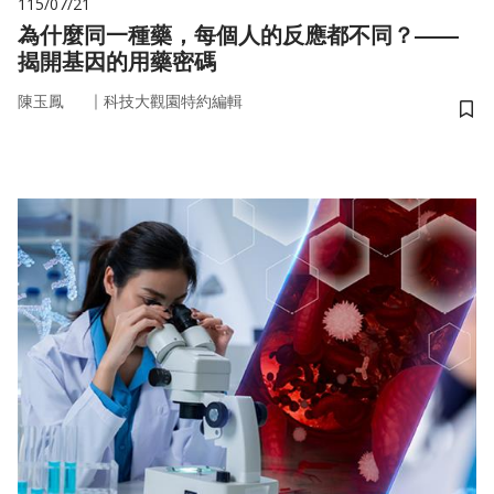
115/07/21
為什麼同一種藥，每個人的反應都不同？——
揭開基因的用藥密碼
｜
陳玉鳳
科技大觀園特約編輯
儲