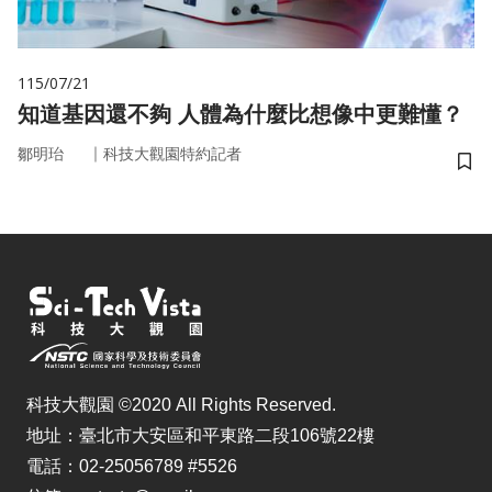
115/07/21
知道基因還不夠 人體為什麼比想像中更難懂？
｜
鄒明珆
科技大觀園特約記者
儲
科技大觀園 ©2020 All Rights Reserved.
地址：臺北市大安區和平東路二段106號22樓
電話：02-25056789 #5526