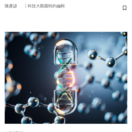
｜
陳彥諺
科技大觀園特約編輯
儲