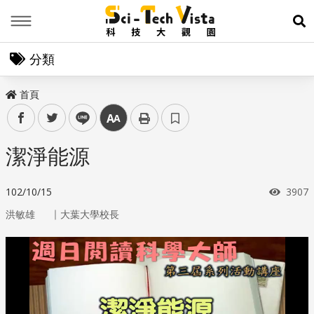
Menu
展
分類
首頁
facebook
twitter
line
中
潔淨能源
瀏覽
102/10/15
3907
｜
洪敏雄
大葉大學校長