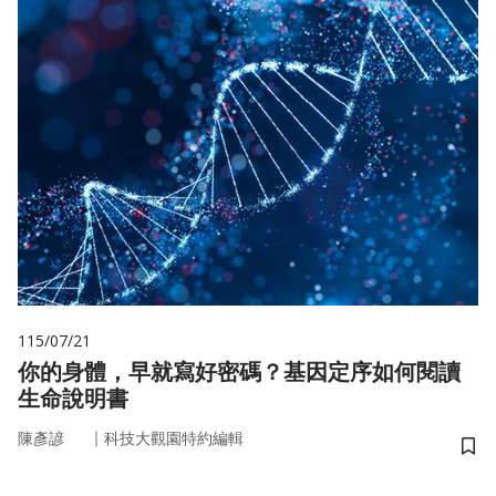
115/07/21
你的身體，早就寫好密碼？基因定序如何閱讀
生命說明書
｜
陳彥諺
科技大觀園特約編輯
儲