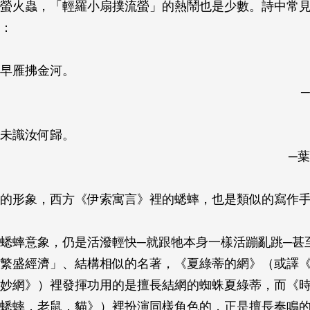
螢火蟲，「輕羅小扇撲流螢」的熱鬧也是少數。詩中常
：
早雁拂金河。
未識汝何歸。
─
的形象，西方《伊索寓言》裡的蟋蟀，也是類似的寫作
蟋蟀意象，仍是活潑輕快─就跟牠本身一樣活蹦亂跳─甚
繁盛經濟」、結構相似的名著，《夏綠蒂的網》（或譯
妙網》）裡發揮功用的是擅長結網的蜘蛛夏綠蒂，而《
蟋蟀．老鼠．貓》）裡扮演同樣角色的，正是擅長奏鳴