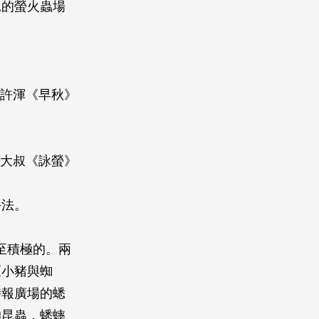
見的螢火蟲場
─許渾《早秋》
葉大叔《詠螢》
手法。
至積極的。兩
《小豬與蜘
時報廣場的蟋
的昆蟲，蟋蟀