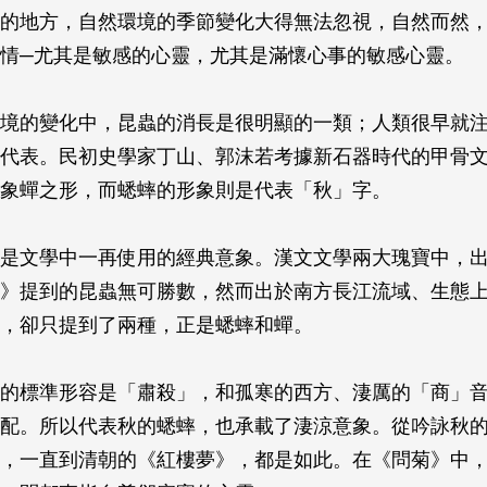
的地方，自然環境的季節變化大得無法忽視，自然而然
情─尤其是敏感的心靈，尤其是滿懷心事的敏感心靈。
境的變化中，昆蟲的消長是很明顯的一類；人類很早就
代表。民初史學家丁山、郭沫若考據新石器時代的甲骨
象蟬之形，而蟋蟀的形象則是代表「秋」字。
是文學中一再使用的經典意象。漢文文學兩大瑰寶中，
》提到的昆蟲無可勝數，然而出於南方長江流域、生態
，卻只提到了兩種，正是蟋蟀和蟬。
的標準形容是「肅殺」，和孤寒的西方、淒厲的「商」
配。所以代表秋的蟋蟀，也承載了淒涼意象。從吟詠秋
，一直到清朝的《紅樓夢》，都是如此。在《問菊》中