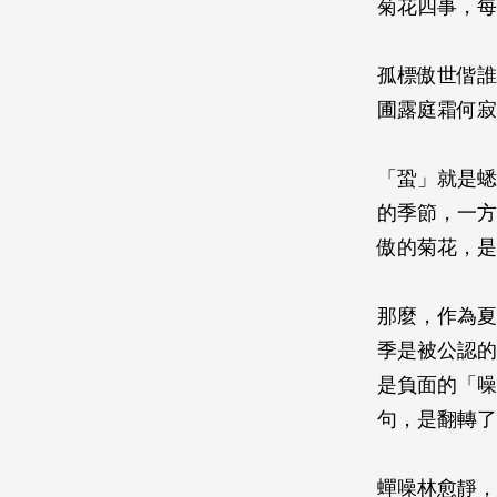
菊花四事，每
孤標傲世偕誰
圃露庭霜何寂
「蛩」就是蟋
的季節，一方
傲的菊花，是
那麼，作為夏
季是被公認的
是負面的「噪
句，是翻轉了
蟬噪林愈靜，