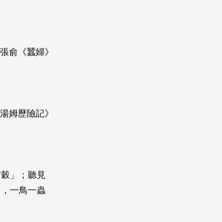
─張俞《蠶婦》
《湯姆歷險記》
。
布穀」；聽見
」，一鳥一蟲