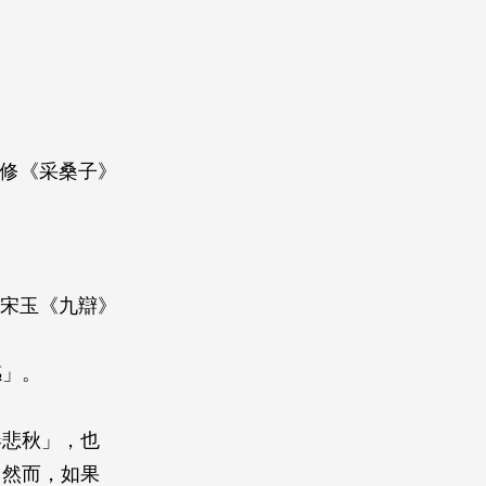
陽修《采桑子》
─宋玉《九辯》
感」。
春悲秋」，也
。然而，如果