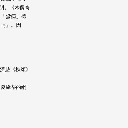
明。《木偶奇
，「蛩病」聽
呼哨」。因
─濟慈《秋頌》
：夏綠蒂的網