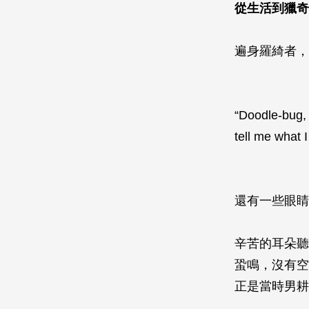
從生活到獵奇
遍身羅綺者，
“Doodle-bug,
tell me what 
還有一些眼睛
辛苦的耳朵聽
蛩鳴，沒有空
正是當時男耕