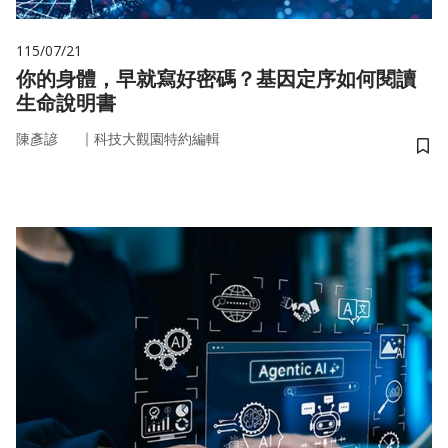
115/07/21
你的身體，早就寫好密碼？基因定序如何閱讀
生命說明書
｜
陳彥諺
科技大觀園特約編輯
儲