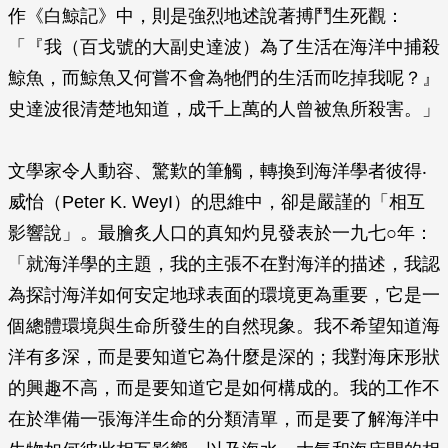
作《白鯨記》中，則是強烈地述說著搏鬥生死觀：
「『我（百戈號的大副史達波）為了生活在海洋中捕殺
鯨魚，而鯨魚又何嘗不會為牠們的生活而吃掉我呢？』
史達波很清楚地知道，成千上萬的人曾被魚所殺害。」
文學家令人動容、驚歎的筆觸，轉換到海洋學者彼得‧
威怡（Peter K. WeyI）的思維中，卻是嚴謹的「相互
影響說」。最膾炙人口的真知灼見發表於一九七○年：
「就海洋學的主題，我的主張不在對海洋的描述，我認
為探討海洋如何安定地球表面的環境更為重要，它是一
個總體環境與生命所發生的自然現象。我不希望知道海
洋有多深，而是要知道它為什麼是深的；我對海床形狀
的興趣不高，而是要知道它是如何構成的。我的工作不
在於準備一張海洋生命的分類清單，而是要了解海洋中