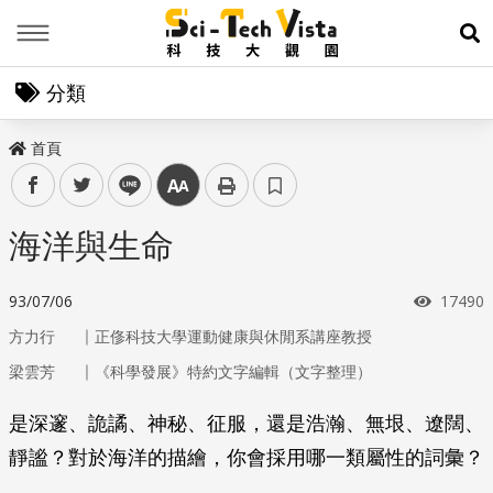
Menu
展
分類
首頁
facebook
twitter
line
中
海洋與生命
瀏覽次
93/07/06
17490
｜
方力行
正俢科技大學運動健康與休閒系講座教授
｜
梁雲芳
《科學發展》特約文字編輯（文字整理）
是深邃、詭譎、神秘、征服，還是浩瀚、無垠、遼闊、
靜謐？對於海洋的描繪，你會採用哪一類屬性的詞彙？