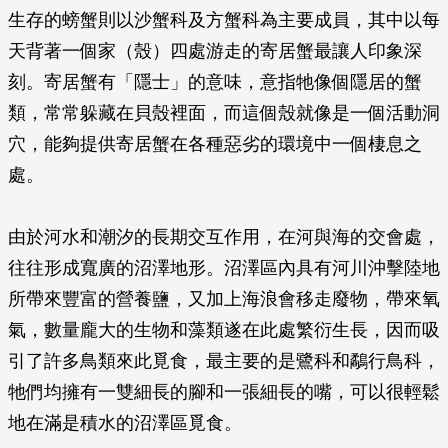
生存的螃蟹則以沙蟹科及方蟹科為主要成員，其中以每
天背著一個家（殼）四處游走的寄居蟹最讓人印象深
刻。寄居蟹有「隱士」的意味，意指牠像個隱居的蟹
類，常常躲藏在貝殼裡面，而這個殼就像是一個活動洞
穴，能夠提供寄居蟹在各種惡劣的環境中一個棲息之
處。
由於河水和潮汐的長期交互作用，在河與海的交會處，
往往形成寬廣的沼澤地形。沼澤區內具有河川沖擊陸地
所帶來豐富的營養鹽，又加上海浪會移走廢物，帶來氧
氣，數量龐大的生物和藻類遂在此處繁衍生長，因而吸
引了許多鳥類來此覓食，最主要的是鷺科和鷸行鳥科，
牠們均擁有一雙細長的腳和一張細長的嘴，可以很輕鬆
地在滿是積水的沼澤區覓食。