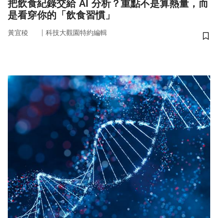
把飲食紀錄交給 AI 分析？重點不是算熱量，而
是看穿你的「飲食習慣」
｜
黃宜稜
科技大觀園特約編輯
儲