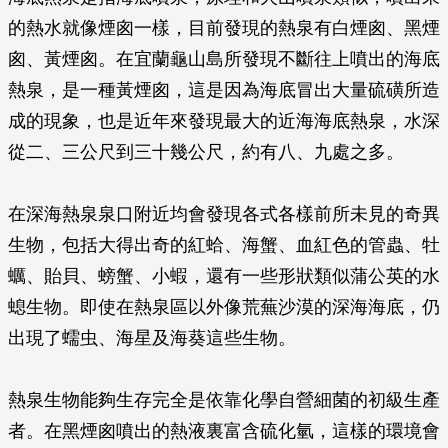
的熱水就像煙囪一樣，目前發現的熱泉有白煙囪、黑煙
囪、黃煙囪。在宜蘭龜山島所發現不斷往上噴出的海底
熱泉，是一種黃煙囪，這是因為海底冒出大量硫磺所造
成的現象，也是近年來發現最大的近海海底熱泉，水深
從二、三公尺到三十幾公尺，約有八、九處之多。
在深海熱泉泉口附近均會發現各式各樣前所未見的奇異
生物，包括大得出奇的紅蛤、海蟹、血紅色的管蟲、牡
蠣、貽貝、螃蟹、小蝦，還有一些形狀類似蒲公英的水
螅生物。即使在熱泉區以外像荒蕪沙漠的深海海底，仍
出現了蠕虫、海星及海葵這些生物。
熱泉生物能夠生存完全是依靠化學自營細菌的初級生產
者。在黑煙囪噴出的熱液裏富含硫化氫，這樣的環境會