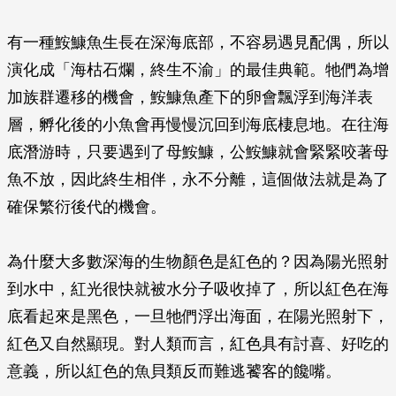
有一種鮟鱇魚生長在深海底部，不容易遇見配偶，所以
演化成「海枯石爛，終生不渝」的最佳典範。牠們為增
加族群遷移的機會，鮟鱇魚產下的卵會飄浮到海洋表
層，孵化後的小魚會再慢慢沉回到海底棲息地。在往海
底潛游時，只要遇到了母鮟鱇，公鮟鱇就會緊緊咬著母
魚不放，因此終生相伴，永不分離，這個做法就是為了
確保繁衍後代的機會。
為什麼大多數深海的生物顏色是紅色的？因為陽光照射
到水中，紅光很快就被水分子吸收掉了，所以紅色在海
底看起來是黑色，一旦牠們浮出海面，在陽光照射下，
紅色又自然顯現。對人類而言，紅色具有討喜、好吃的
意義，所以紅色的魚貝類反而難逃饕客的饞嘴。