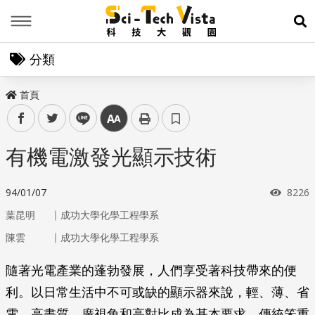
Menu
展
分類
首頁
facebook
twitter
line
中
有機電激發光顯示技術
瀏覽
94/01/07
8226
｜
葉昆明
成功大學化學工程學系
｜
陳雲
成功大學化學工程學系
隨著光電產業的蓬勃發展，人們享受著科技帶來的便
利。以日常生活中不可或缺的顯示器來說，輕、薄、省
電、高畫質、廣視角和高對比成為基本要求，傳統笨重