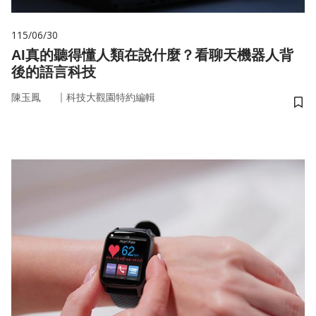
115/06/30
AI真的聽得懂人類在說什麼？看聊天機器人背
後的語言科技
｜
陳玉鳳
科技大觀園特約編輯
儲