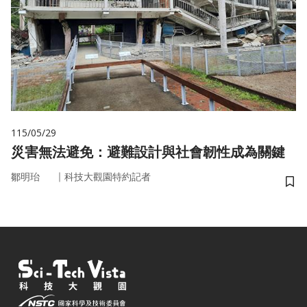
115/05/29
災害無法避免：避難設計與社會韌性成為關鍵
｜
鄒明珆
科技大觀園特約記者
儲