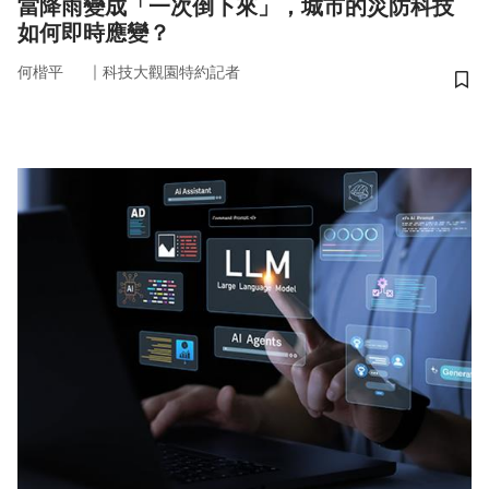
當降雨變成「一次倒下來」，城市的災防科技
如何即時應變？
｜
何楷平
科技大觀園特約記者
儲