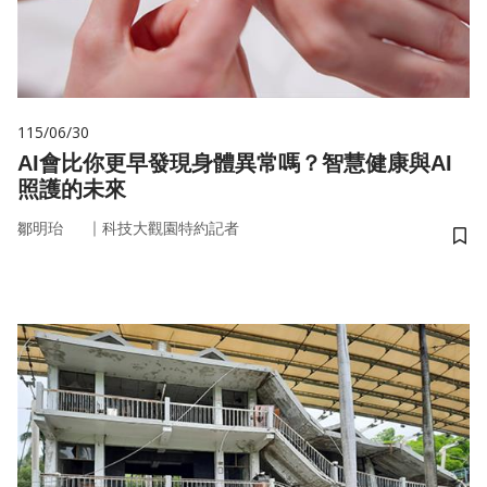
115/06/30
AI會比你更早發現身體異常嗎？智慧健康與AI
照護的未來
｜
鄒明珆
科技大觀園特約記者
儲