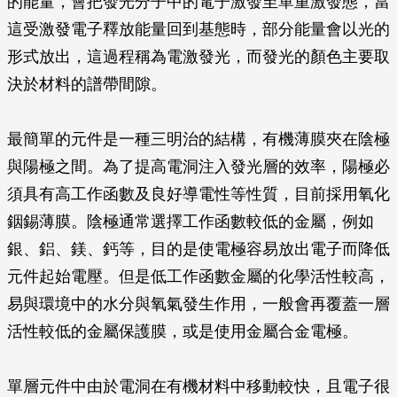
的能量，會把發光分子中的電子激發至單重激發態，當
這受激發電子釋放能量回到基態時，部分能量會以光的
形式放出，這過程稱為電激發光，而發光的顏色主要取
決於材料的譜帶間隙。
最簡單的元件是一種三明治的結構，有機薄膜夾在陰極
與陽極之間。為了提高電洞注入發光層的效率，陽極必
須具有高工作函數及良好導電性等性質，目前採用氧化
銦錫薄膜。陰極通常選擇工作函數較低的金屬，例如
銀、鋁、鎂、鈣等，目的是使電極容易放出電子而降低
元件起始電壓。但是低工作函數金屬的化學活性較高，
易與環境中的水分與氧氣發生作用，一般會再覆蓋一層
活性較低的金屬保護膜，或是使用金屬合金電極。
單層元件中由於電洞在有機材料中移動較快，且電子很