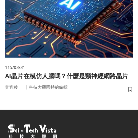
115/03/31
AI晶片在模仿人腦嗎？什麼是類神經網路晶片
｜
黃宜稜
科技大觀園特約編輯
儲