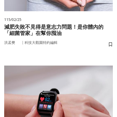
115/02/25
減肥失敗不見得是意志力問題！是你體內的
「細菌管家」在幫你囤油
｜
洪孟樊
科技大觀園特約編輯
儲