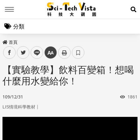
Menu
展
分類
首頁
facebook
twitter
line
中
【實驗教學】飲料百變箱！想喝
什麼用水變給你！
瀏覽
109/12/31
1861
｜
LIS情境科學教材