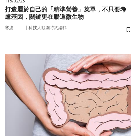
115/02/25
打造屬於自己的「精準營養」菜單，不只要考
慮基因，關鍵更在腸道微生物
｜
寒波
科技大觀園特約編輯
儲