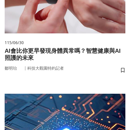
115/06/30
AI會比你更早發現身體異常嗎？智慧健康與AI
照護的未來
｜
鄒明珆
科技大觀園特約記者
儲