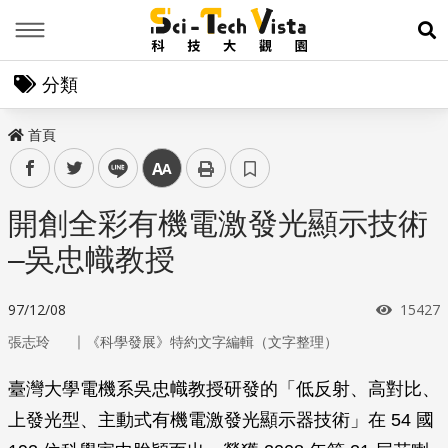
Menu
展
分類
首頁
facebook
twitter
line
中
開創全彩有機電激發光顯示技術
–吳忠幟教授
瀏覽次
97/12/08
15427
｜
張志玲
《科學發展》特約文字編輯（文字整理）
臺灣大學電機系吳忠幟教授研發的「低反射、高對比、
上發光型、主動式有機電激發光顯示器技術」在 54 國