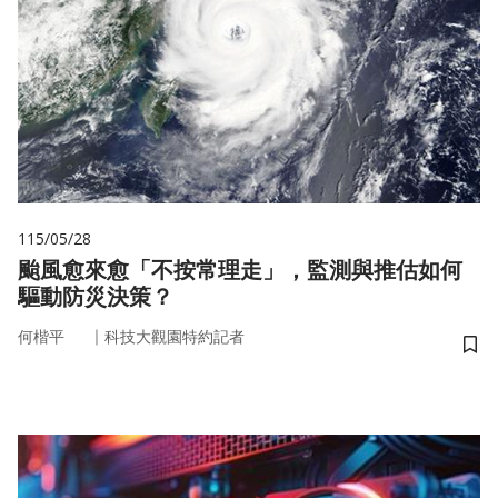
115/05/28
颱風愈來愈「不按常理走」，監測與推估如何
驅動防災決策？
｜
何楷平
科技大觀園特約記者
儲