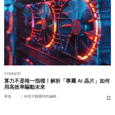
115/03/31
算力不是唯一指標！解析「專屬 AI 晶片」如何
用高效率驅動未來
｜
寒波
科技大觀園特約編輯
儲