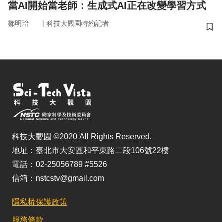
當AI開始當老師：生成式AI正在改變學習方式
｜
鄒明珆
科技大觀園特約記者
儲
科技大觀園 ©2020 All Rights Reserved.
地址：臺北市大安區和平東路二段106號22樓
電話：02-25056789 #5526
信箱：nstcstv@gmail.com
隱私權保護政策
服務條款