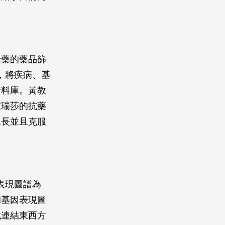
老藥的藥品篩
譜，將疾病、基
資料庫。黃教
艾瑞莎的抗藥
生長並且克服
因表現圖譜為
的基因表現圖
試連結東西方