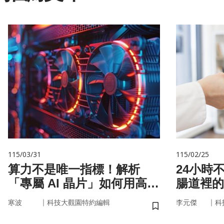
115/03/31
115/02/25
算力不是唯一指標！解析
24小時
「專屬 AI 晶片」如何用高效
腸道裡的
率驅動未來
悄掌管你
｜
｜
寒波
科技大觀園特約編輯
李元傑
科
儲存書籤