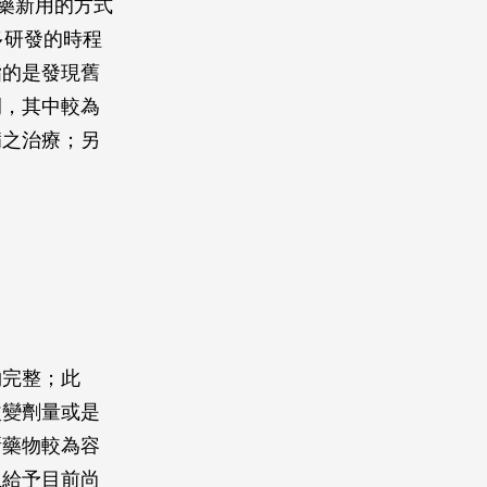
老藥新用的方式
多研發的時程
指的是發現舊
例，其中較為
病之治療；另
物完整；此
改變劑量或是
新藥物較為容
且給予目前尚