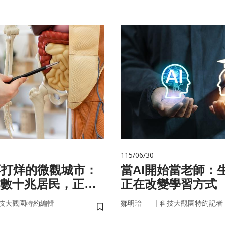
115/06/30
不打烊的微觀城市：
當AI開始當老師：生
數十兆居民，正悄
正在改變學習方式
的大腦與健康
｜
技大觀園特約編輯
鄒明珆
科技大觀園特約記者
儲存書籤