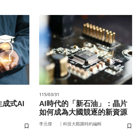
115/03/31
成式AI
AI時代的「新石油」：晶片
如何成為大國競逐的新資源
｜
李元傑
科技大觀園特約編輯
儲存書籤
儲