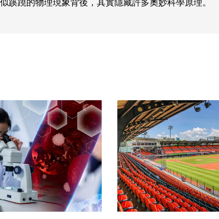
似蹊蹺的物理現象背後，其實隱藏許多奧妙科學原理。