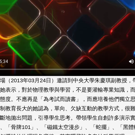
場（2013年03月24日）邀請到中央大學朱慶琪副教授
她表示，對於物理教學與學習，不是要灌輸專業知識，
態度。不應再是「為考試而讀書」，而應培養他們獨立
制教育長大的她認為，單向、欠缺互動的教學方式，很
斷地拋出問題，引導學生思考。帶領學生自創許多演示
、「骨牌101」、「磁鐵太空漫步」、「蛇擺」、「黑體