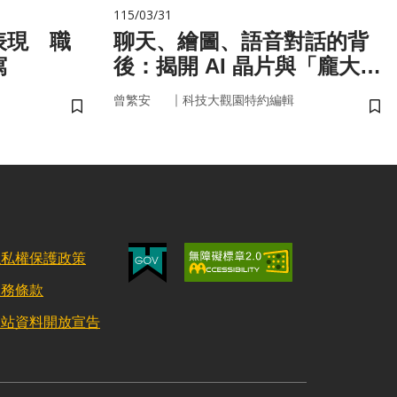
115/03/31
表現 職
聊天、繪圖、語音對話的背
寫
後：揭開 AI 晶片與「龐大算
力」的真面目
｜
曾繁安
科技大觀園特約編輯
儲存書籤
儲
隱私權保護政策
服務條款
網站資料開放宣告