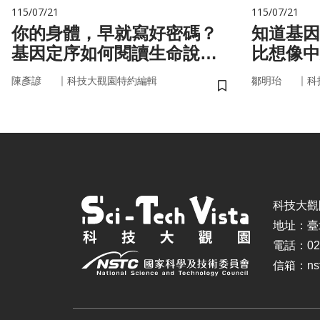
115/07/21
115/07/21
你的身體，早就寫好密碼？
知道基因還不夠
基因定序如何閱讀生命說明
比想像中
書
｜
｜
陳彥諺
科技大觀園特約編輯
鄒明珆
科
儲存書籤
科技大觀園 ©
地址：臺
電話：02-
信箱：nstc