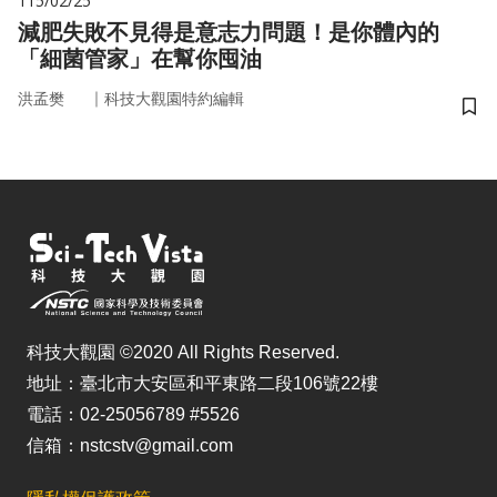
115/02/25
減肥失敗不見得是意志力問題！是你體內的
「細菌管家」在幫你囤油
｜
洪孟樊
科技大觀園特約編輯
儲
科技大觀園 ©2020 All Rights Reserved.
地址：臺北市大安區和平東路二段106號22樓
電話：02-25056789 #5526
信箱：nstcstv@gmail.com