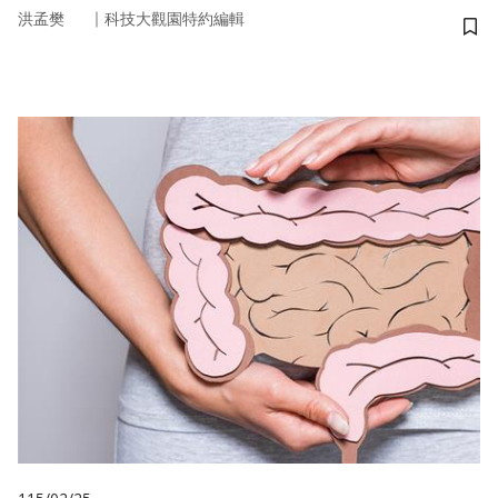
｜
洪孟樊
科技大觀園特約編輯
儲