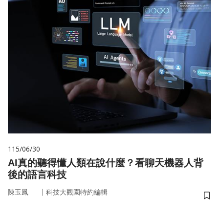
115/06/30
AI真的聽得懂人類在說什麼？看聊天機器人背
後的語言科技
｜
陳玉鳳
科技大觀園特約編輯
儲