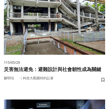
115/05/29
災害無法避免：避難設計與社會韌性成為關鍵
｜
鄒明珆
科技大觀園特約記者
儲