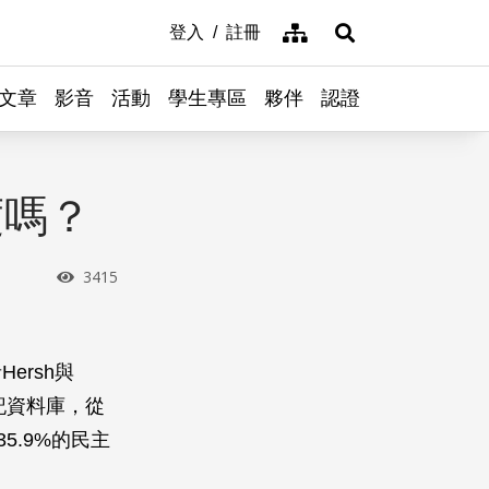
網站導覽
登入
註冊
展開搜尋
文章
影音
活動
學生專區
夥伴
認證
度嗎？
瀏覽次數
3415
ersh與
登記資料庫，從
5.9%的民主