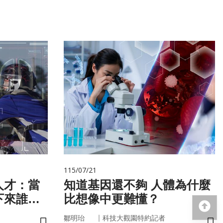
115/07/21
人才：當
知道基因還不夠 人體為什麼
下來誰來
比想像中更難懂？
回
｜
鄒明珆
科技大觀園特約記者