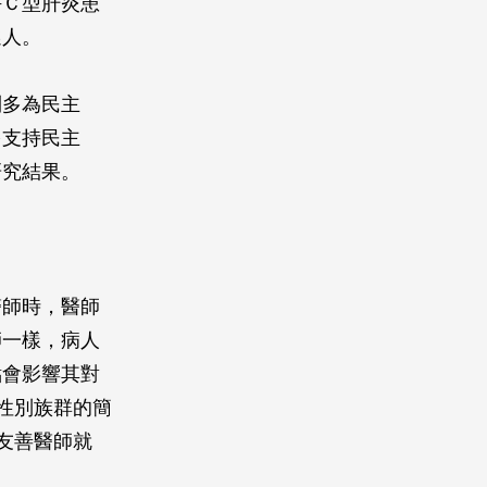
併Ｃ型肝炎患
選人。
則多為民主
多支持民主
研究結果。
醫師時，醫師
師一樣，病人
點會影響其對
性別族群的簡
友善醫師就