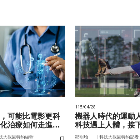
115/04/28
，可能比電影更科
機器人時代的運動
化治療如何走進真
科技遇上人體，接
接手？
｜
技大觀園特約編輯
鄒明珆
科技大觀園特約記者