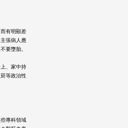
 而有明顯差
力主張病人應
人不要墮胎。
身上、家中持
吸菸等政治性
某些專科領域