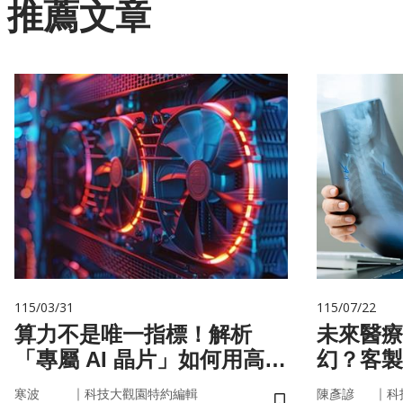
推薦文章
115/03/31
115/07/22
算力不是唯一指標！解析
未來醫療
「專屬 AI 晶片」如何用高效
幻？客製
率驅動未來
實世界
｜
｜
寒波
科技大觀園特約編輯
陳彥諺
科