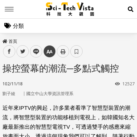
Menu
展
分類
首頁
facebook
twitter
line
中
操控螢幕的潮流─多點式觸控
瀏覽次
102/11/18
12527
｜
劉子綾
國立中山大學資訊管理系
近年來IPTV的興起，許多業者看準了智慧型裝置的潮
流，將智慧型裝置的功能移植到電視上，如韓國知名大
廠最新推出的智慧型電視TV，可透過雙手的感應來縮
放畫面大小，透過這個現象我們可以了解到，隨著行動