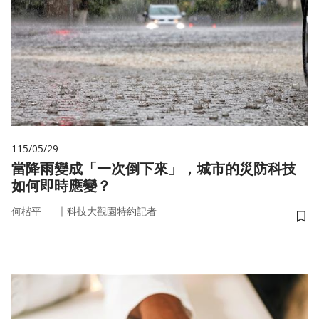
115/05/29
當降雨變成「一次倒下來」，城市的災防科技
如何即時應變？
｜
何楷平
科技大觀園特約記者
儲