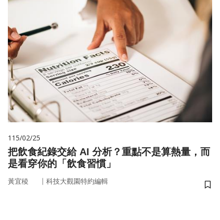
115/02/25
把飲食紀錄交給 AI 分析？重點不是算熱量，而
是看穿你的「飲食習慣」
｜
黃宜稜
科技大觀園特約編輯
儲