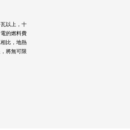
仟瓦以上，十
發電的燃料費
源相比，地熱
展，將無可限