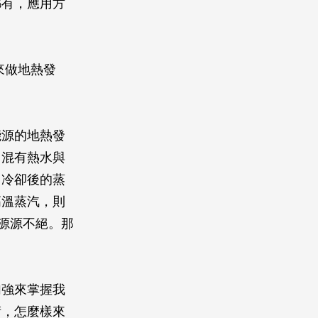
都有，應用方
來做地熱發
。
能源的地熱發
。混有熱水與
；冷卻後的蒸
高溫蒸汽，則
時源源不絕。那
加強來掌握我
術，怎麼樣來