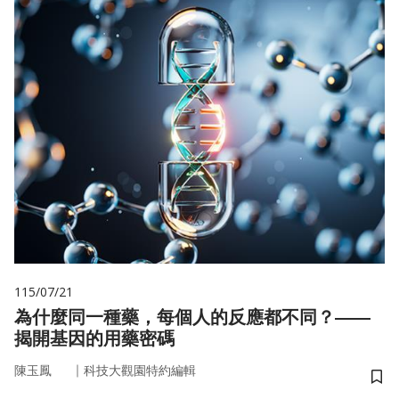
115/07/21
為什麼同一種藥，每個人的反應都不同？——
揭開基因的用藥密碼
｜
陳玉鳳
科技大觀園特約編輯
儲