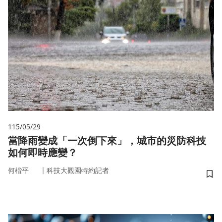
115/05/29
當降雨變成「一次倒下來」，城市的災防科技
如何即時應變？
｜
何楷平
科技大觀園特約記者
儲