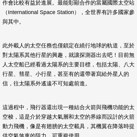
作會比較有益於進展。最能彰顯合作的當屬國際太空站
（International Space Station），全世界有許多國家參
與其中。
此外載人的太空任務也僅鎖定在繞行地球的軌道，至於
對太陽系其他行星的興趣，就讓探測器出去吧！目前無
人太空船已經看過太陽系的主要目標，包括太陽、八大
行星、彗星、小行星，甚至有的還帶著寫給外星人的
信，往太陽系外遙遠不可知處前進。
這過程中，飛行器還出現一種結合火箭與飛機功能的太
空梭，這是介於穿越大氣層和太空的界線而設計的火箭
動力飛機，像是有翅膀的太空載具，其機翼在降落時提
供空氣煞車的阻力，可重複使用。