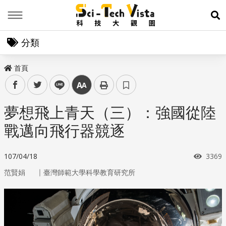
Menu
展
分類
首頁
facebook
twitter
line
中
夢想飛上青天（三）：強國從陸
戰邁向飛行器競逐
瀏覽
107/04/18
3369
｜
范賢娟
臺灣師範大學科學教育研究所