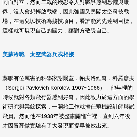
同而對立，然而二戰的殘忍令人對戰爭感到恐懼與厭
倦，沒人會想輕啟戰端，因此強國又另闢太空科技戰
場，在這兒以技術為競技項目，看誰能夠先達到目標，
這樣就可展現自己的國力，讓對方敬畏自己。
美蘇冷戰 太空武器兵戎相接
蘇聯有位厲害的科學家謝爾蓋．帕夫洛維奇．科羅廖夫
（Sergei Pavlovich Korolev, 1907~1966），他年輕的
時候就對各類飛行器感到好奇，因此致力於這方面的學
術研究與業餘探索，一開始工作就擔任飛機設計師與試
飛員。然而他在1938年被整肅關進牢裡，直到六年後
才因冒死做實驗有了大發現而提早被放出來。