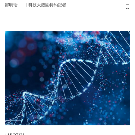
｜
鄒明珆
科技大觀園特約記者
儲
115/07/21