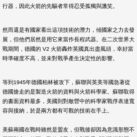
行器，因此火箭的先驅者常得忍受孤獨與譏笑。
然而還是有國家看出這項技術的潛力，傾國家之力去發
展，但他們居然是用它來當作長程武器。在二次世界大
戰期間，德國的 V2 火箭轟炸英國真出盡風頭，幸好當
時準確度不高，並未對戰爭產生決定性的影響。
等到1945年德國柏林被攻下，蘇聯與英美等國急著從
德國搶走的是製造火箭的資料與火箭科學家。蘇聯取得
的書面資料最多，美國則對敵營中的科學家戰俘表達寬
容與接納，於是兩方都有可觀的技術在手上。
美蘇兩國在戰時雖然是盟友，但戰後卻因為意識形態不