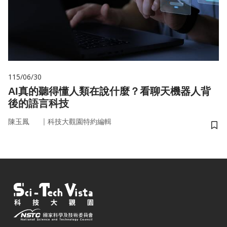
115/06/30
AI真的聽得懂人類在說什麼？看聊天機器人背
後的語言科技
｜
陳玉鳳
科技大觀園特約編輯
儲