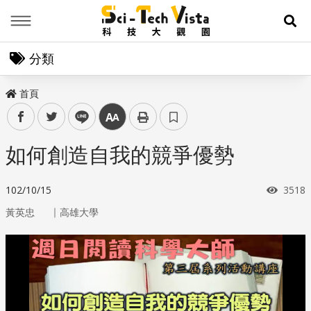
Menu
展
分類
首頁
facebook
twitter
line
中
如何創造自我的競爭優勢
瀏覽
102/10/15
3518
｜
黃英忠
高雄大學