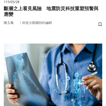
115/05/28
斷層之上看見風險 地震防災科技重塑預警與
應變
｜
陳玉鳳
科技大觀園特約編輯
儲