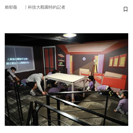
｜
賴郁薇
科技大觀園特約記者
儲