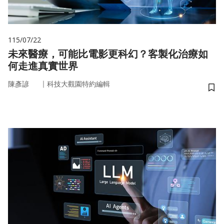
115/07/22
未來醫療，可能比電影更科幻？客製化治療如
何走進真實世界
｜
陳彥諺
科技大觀園特約編輯
儲