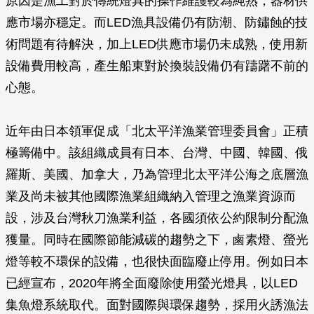
原因是漁工對於傳統燈具的操作維護較為純熟，器材供
應市場亦穩定。而LED漁具設備仍有防潮、防鏽蝕的技
術問題有待解決，加上LED供應市場仍未成熟，使用新
設備費用較高，產生船東對於換裝設備仍有躊躇不前的
心態。
近年由日本領軍促成「北太平洋漁業管理委員會」正積
極籌備中。該組織成員有日本、台灣、中國、韓國、俄
羅斯、美國、加拿大，乃為管理北太平洋公海之底層漁
業及尚未被其他國際漁業組織納入管理之漁業資源而
設，涉及台灣秋刀漁業利益，各國須依公約限制分配漁
獲量。同時在國際節能減碳的趨勢之下，鹵素燈、螢光
燈等較不環保的設備，也很快面臨廢止停用。例如日本
已經宣布，2020年將全面廢除使用螢光燈具，以LED
集魚燈系統取代。面對國際與環保趨勢，採用火誘漁法