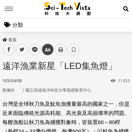
Menu
展
分類
首頁
facebook
twitter
line
中
遠洋漁業新星「LED集魚燈」
瀏覽次
105/04/08
11353
｜
蔡佩玲
國立高雄海洋科技大學基礎教育中心
台灣是全球秋刀魚及魷魚漁獲量最高的國家之一，但是
近來面臨傳統光源高耗能、高光衰及高損壞率的問題。
每艘漁船以秋刀魚為捕獲對象時，皆裝置60～80桿
（每桿24～32盞白熾燈，每盞500瓦）；以魷魚為捕獲