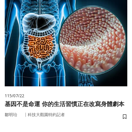
115/07/22
基因不是命運 你的生活習慣正在改寫身體劇本
｜
鄒明珆
科技大觀園特約記者
儲