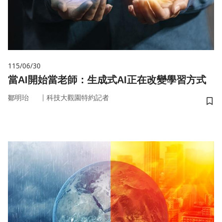
115/06/30
當AI開始當老師：生成式AI正在改變學習方式
｜
鄒明珆
科技大觀園特約記者
儲