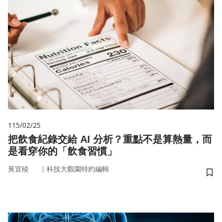
115/02/25
把飲食紀錄交給 AI 分析？重點不是算熱量，而
是看穿你的「飲食習慣」
｜
黃宜稜
科技大觀園特約編輯
儲