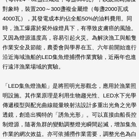
對象時，裝置200～300盞複金屬燈（每盞2000瓦或
4000瓦），其發電成本約佔全船50%的油料費用。同
時，漁工爆露於紫外線燈具下，有導致皮膚癌的風險。
又因為燈源溫度高，容易引起火災。為解決漁工與船隻
作業安全及節能，農委會與學界在五、六年前開始進行
沿近海域漁船的LED集魚燈捕撈作業實驗，近兩年也進
行遠洋漁業場域的實驗。
「LED集魚燈漁船」是將照明光形觀念，應用於漁業照
明設施。其作業原理是利用生物趨光性、LED水下光學
傳遞模型與配光曲線能量映射法設計多重出光角之光學
透鏡，創造出獨特的「誘魚光形」。可以直接由船長控
制燈源，隨著魚群的變動調整燈光瞬間起滅，增加集魚
作業的網次效益。亦可依捕撈作業需要，調整光色為白