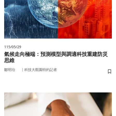
115/05/29
氣候走向極端：預測模型與調適科技重建防災
思維
｜
鄒明珆
科技大觀園特約記者
儲