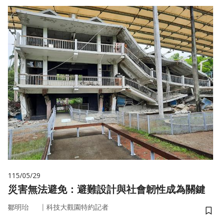
115/05/29
災害無法避免：避難設計與社會韌性成為關鍵
｜
鄒明珆
科技大觀園特約記者
儲