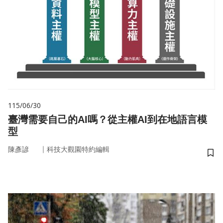
115/06/30
臺灣需要自己的AI嗎？從主權AI到在地語言模
型
｜
陳彥諺
科技大觀園特約編輯
儲