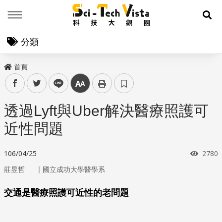
Menu
展
分類
首頁
facebook
twitter
line
中
透過Lyft與Uber解決醫療照護可
近性問題
瀏覽
106/04/25
2780
｜
莊昱哲
國立成功大學醫學系
交通是醫療照護可近性的老問題