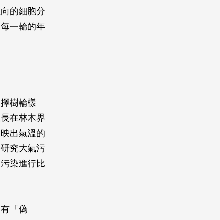
徑向的細胞分
定每一輪的年
選擇樹輪樣
生長在林木界
反映出氣溫的
要研究大氣污
的污染進行比
出有「偽