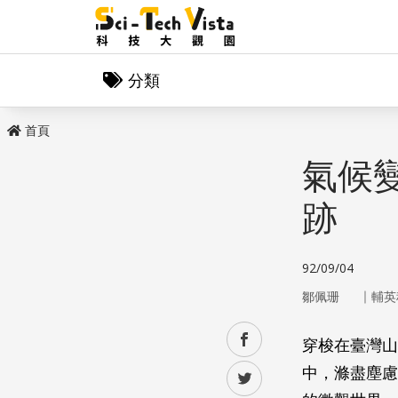
分類
首頁
氣候
跡
92/09/04
｜
鄒佩珊
輔英
facebook
穿梭在臺灣山
中，滌盡塵慮
twitter