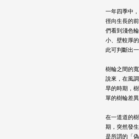
一年四季中，
徑向生長的前
們看到淺色輪
小、壁較厚的
此可判斷出一
樹輪之間的寬
說來，在風調
旱的時期，樹
單的樹輪差異
在一道道的樹
期，突然發生
是所謂的「偽