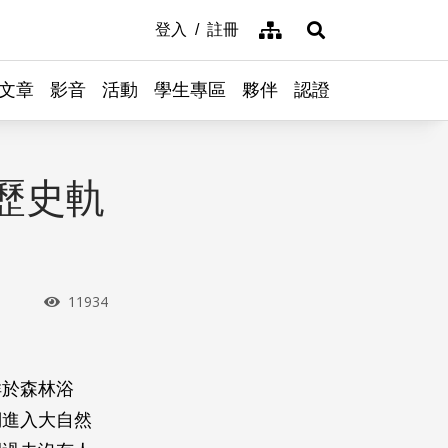
網站導覽
登入
註冊
展開搜尋
文章
影音
活動
學生專區
夥伴
認證
歷史軌
瀏覽次數
11934
徉於森林浴
們進入大自然