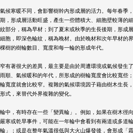
氣候寒暖不同，會影響樹幹內形成層的活力。每年春季
期，形成層活動旺盛，產生一些體積大、細胞壁較薄的
紋部分，稱為早材；到了夏末或秋季的生長後期，形成
細胞，即深色輪紋，稱為晚材。由於晚材和次年早材的
棵樹的樹輪數目、寬度和每一輪的形成年代。
窄有著很大的差異，最主要是由於周遭環境或氣候發生
雨順、氣候暖和的年代，所形成的樹輪寬度會比較寬些
輪寬度就會比較窄。複雜的氣候環境因子藉由樹木生長
形式，來替代外界複雜的變化。
輪中，有時存在一些「變異輪」。例如，如果在樹木徑
嚴寒或乾旱事件，可能在一年輪中會看到有兩道或多道
輪」；或是在整年氣溫很低與大火山爆發後，會形成「