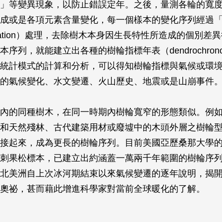
」等變異現象，以防止錯誤定年。之後，量測各輪的寬
成或是各項元素含量變化，每一個樣本的變化序列經過
rdization）處理，去除樹木本身因生長特性所造成的個別
序列，就能建立出各種的樹輪指標年表（dendrochrono
統計模式的計算和分析，可以得知樹輪指標與氣候或環
的氣候變化、水文變遷、火山歷史、地震或是山崩事件
內的同種樹木，在同一時期內樹輪寬窄的形態類似。例
和天然殘林、古代建築用材或廢墟中的木頭外層之樹輪
接起來，成為更長的樹輪序列。目前美國亞歷桑那大學
刺果松標本，已建立出約涵蓋一萬兩千年範圍的樹輪序
北美洲自上次冰河期結束以來氣候變遷的逐年說明，揭
奧祕，甚而藉此增進科學家對當前全球暖化的了解。