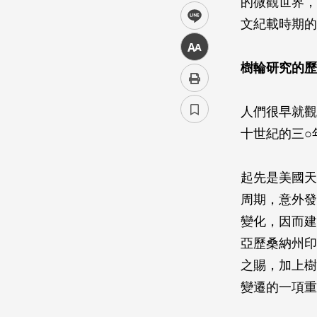
的微觀世界，
line
文紀載時期的
中
樹輪研究的歷
人們很早就觀
十世紀的三○
起先是美國天文
周期，意外發
變化，因而建
亞歷桑納州印
之賜，加上樹
變遷的一項重