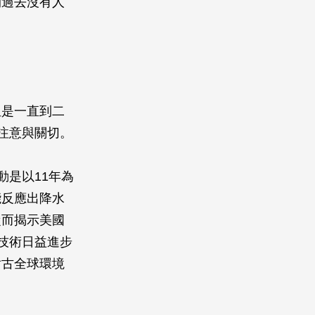
開過去沒有人
但是一直到二
注意與關切。
活動是以11年為
能反應出降水
從而揭示美國
技術日益進步
討古全球環境