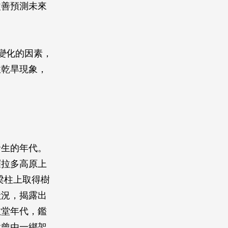
改善預測未來
變化的因素，
性乾旱現象，
發生的年代。
羅拉多高原上
墟梁柱上取得樹
狀況，揭露出
教堂年代，鑑
就曾由一綁架