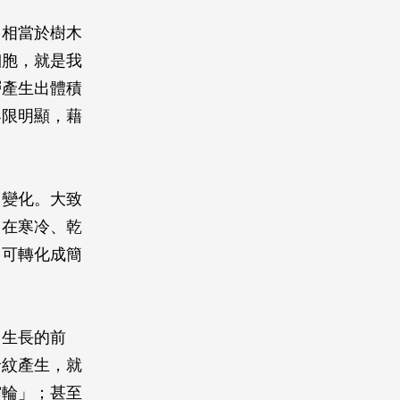
，相當於樹木
細胞，就是我
層產生出體積
界限明顯，藉
了變化。大致
；在寒冷、乾
，可轉化成簡
向生長的前
輪紋產生，就
霜輪」；甚至