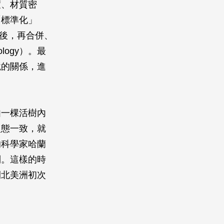
度、材質密
「標準化」
差異後，再合併、
logy）。最
境的關係，進
。
如一棵活樹內
型態一致，就
的科學家哈蘭
列。這樣的時
開北美洲初次