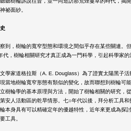
聽聽樹輪訴說往昔，並一同造訪那荒煙蔓草的時代，揭
神祕面紗。
史
察到，樹輪的寬窄型態和環境之間似乎存在某些關連。
年代，樹輪相關研究才真正成為一門科學，引起科學家的
學家道格拉斯（A. E. Douglass）為了證實太陽黑子
現當地樹輪寬窄形態有類似的變化，故而聯想到樹輪可
立樹輪學的基本原理與方法，開始了樹輪相關的研究，
第安人活動區的乾旱情形。七○年代以後，拜分析工具和
輪本身具有可以精確定年的優越特性，近年來更成為探
要工具。