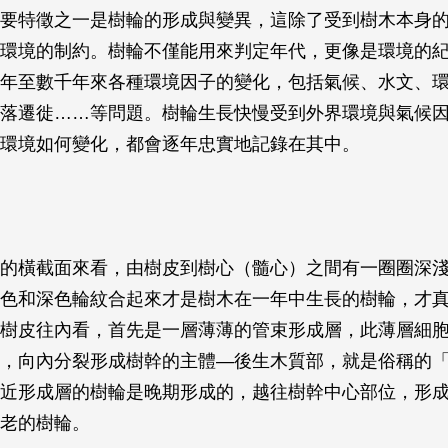
要特徵之一是樹輪的形成與變異，這除了受到樹木本身
環境的制約。樹輪不僅能用來判定年代，更像是環境的
年至數千年來各種環境因子的變化，包括氣候、水文、
落遷徙……等問題。樹輪生長快慢受到外界環境與氣候
環境如何變化，都會逐年忠實地記錄在其中。
的橫截面來看，由樹皮到樹心（髓心）之間有一圈圈深
色和深色輪紋合起來才是樹木在一年中生長的樹輪，才
樹皮往內看，首先是一層薄薄的管束形成層，此薄層細
，向內分裂形成樹幹的主體—後生木質部，就是俗稱的
近形成層的樹輪是晚期形成的，越往樹幹中心部位，形
老的樹輪。