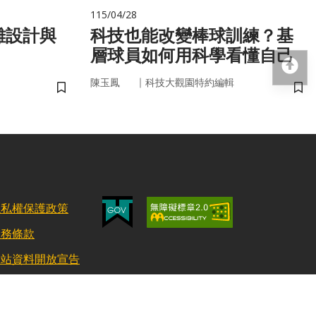
115/04/28
難設計與
科技也能改變棒球訓練？基
層球員如何用科學看懂自己
回
｜
陳玉鳳
科技大觀園特約編輯
儲存書籤
儲
隱私權保護政策
服務條款
網站資料開放宣告