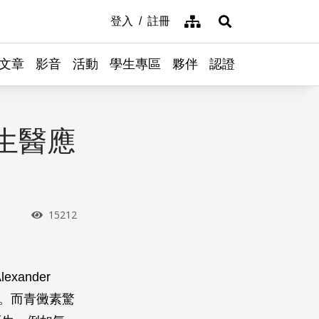
網站導覽
登入
註冊
展開搜尋
文章
影音
活動
學生專區
夥伴
認證
生醫應
瀏覽次數
15212
ander
基石。而青黴素驚