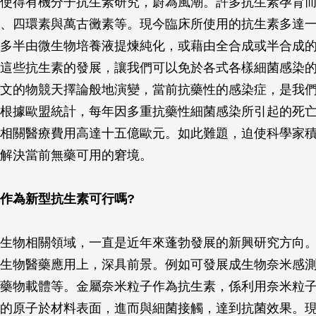
使得有機分子抗生素研究，蔚為風潮。許多抗生素孕育
、四環素與萬古黴素等。現今臨床所使用的抗生素多達
多半由微生物培養液提煉純化，或藉由全合成或半合成
這些抗生素的發展，讓我們可以免於各式各樣細菌感染
文的物競天擇論般地演變，當前抗藥性的感染症，是我
根據歐盟統計，每年因多重抗藥性細菌感染所引起的死
相關醫療費用高達十五億歐元。如此難題，迫使科學家
解決當前無藥可用的窘境。
作為新型抗生素可行嗎?
生物相關領域，一直是近年來蓬勃發展的新興研究方向
生物醫藥應用上，深具前景。例如可發展成生物奈米感
藥物載體等。金屬奈米粒子作為抗生素，係利用奈米粒
的原子於材料表面，進而與細菌接觸，達到抗菌效果。