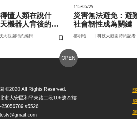
115/05/29
聽得懂人類在說什
災害無法避免：避
天機器人背後的語
社會韌性成為關鍵
｜
技大觀園特約編輯
鄒明珆
科技大觀園特約記者
儲存書籤
OPEN
2020 All Rights Reserved.
北市大安區和平東路二段106號22樓
25056789 #5526
stv@gmail.com