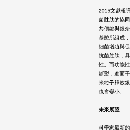
2015文獻
菌胜肽的協同
共價鍵與銀奈
基酸所組成，
細菌增殖與促
抗菌胜肽，具
性。而功能性
斷裂，進而干
米粒子釋放銀
也會變小。
未來展望
科學家最新的