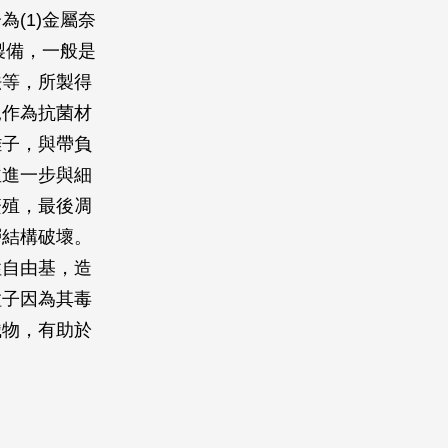
(1)金屬奈
製備，一般是
法等，所製得
見作為抗菌材
離子，與帶負
並進一步與細
繁殖，最後凋
層結構破壞。
性自由基，造
粒子因為其毒
織物，有助於