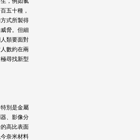
而生，例如氯
一百五十種，
的方式所製得
的威脅。但細
們人類要面對
亡人數約在兩
積極尋找新型
。特別是金屬
測器、影像分
子的高比表面
現今奈米材料