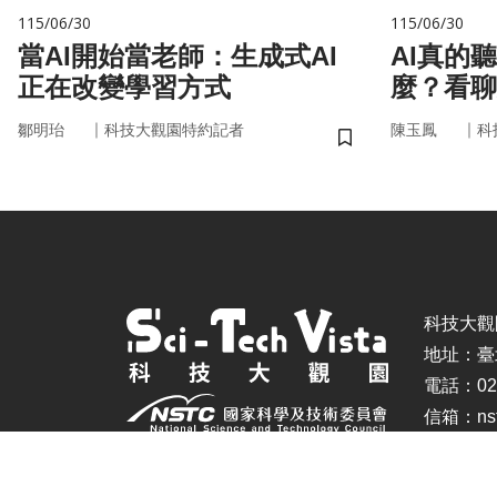
115/06/30
115/06/30
當AI開始當老師：生成式AI
AI真的
正在改變學習方式
麼？看聊
言科技
｜
｜
鄒明珆
科技大觀園特約記者
陳玉鳳
科
儲存書籤
科技大觀園 ©
地址：臺
電話：02-
信箱：nstc