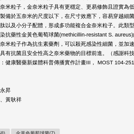
奈米粒子，金奈米粒子具有更穩定、更易修飾且證實為
製備於五奈米的尺度以下，在尺寸效應下，容易穿越細
肽以及小分子配體，形成多功能複合金奈米粒子。此類
染抗藥性金黃色葡萄球菌(
methicillin-resistant S. aureus
奈米粒子作為抗生素藥劑，可以殺死感染性細菌，並加
具有抗菌且安全性高之奈米藥物的目標前進。（感謝科
康醫藥新媒體科普傳播實作計畫III， MOST 104-2515-
永昇
、黃耿祥
8)
金黃色葡萄球菌(7)