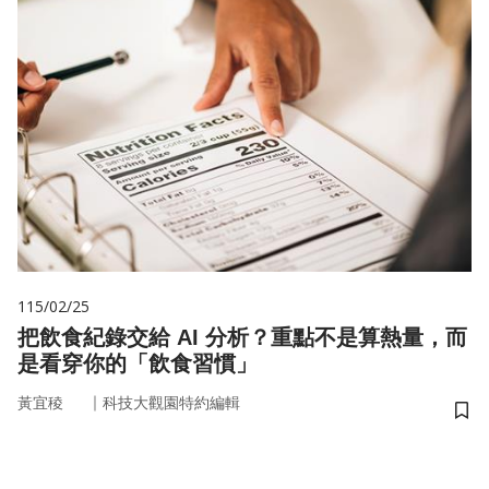
115/02/25
把飲食紀錄交給 AI 分析？重點不是算熱量，而
是看穿你的「飲食習慣」
｜
黃宜稜
科技大觀園特約編輯
儲