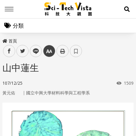
Menu
展
分類
首頁
facebook
twitter
line
中
山中蓮生
瀏覽
107/12/25
1509
｜
黃元佑
國立中興大學材料科學與工程學系