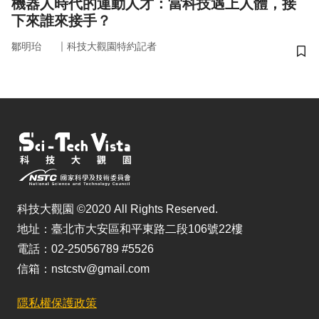
機器人時代的運動人才：當科技遇上人體，接
下來誰來接手？
｜
鄒明珆
科技大觀園特約記者
儲
科技大觀園 ©2020 All Rights Reserved.
地址：臺北市大安區和平東路二段106號22樓
電話：02-25056789 #5526
信箱：nstcstv@gmail.com
隱私權保護政策