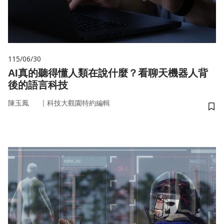
115/06/30
AI真的聽得懂人類在說什麼？看聊天機器人背
後的語言科技
｜
陳玉鳳
科技大觀園特約編輯
儲