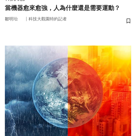
當機器愈來愈強，人為什麼還是需要運動？
｜
鄒明珆
科技大觀園特約記者
儲