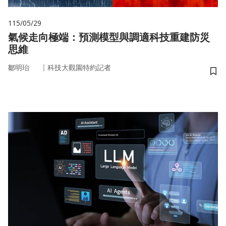
115/05/29
氣候走向極端：預測模型與調適科技重建防災
思維
｜
鄒明珆
科技大觀園特約記者
儲