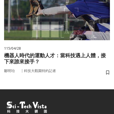
115/04/28
機器人時代的運動人才：當科技遇上人體，接
下來誰來接手？
｜
鄒明珆
科技大觀園特約記者
儲