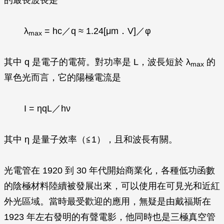
的最長波長是
λ
=
hc
／
q
≈ 1.24[
μm．V
]／
φ
max
其中
q
是電子的電荷。對功率是
L
，波長短於
λ
的
max
單色光而言，它的陽極電流是
I
=
ηqL
／
hν
其中
η
是量子效率（≦1），且和波長有關。
光電管在 1920 到 30 年代開始商業化，各種低功函數
的陰極材料陸續被發展出來，可以使用在可見光和近紅
外光區域。當時最受歡迎的應用，無疑是由戴福斯在
1923 年左右發明的有聲電影，他同時也是三極真空管