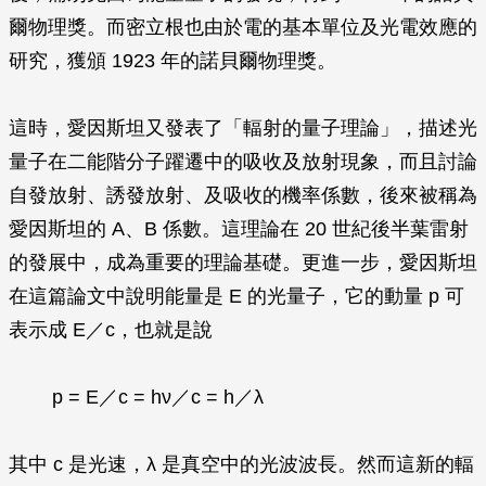
爾物理獎。而密立根也由於電的基本單位及光電效應的
研究，獲頒 1923 年的諾貝爾物理獎。
這時，愛因斯坦又發表了「輻射的量子理論」，描述光
量子在二能階分子躍遷中的吸收及放射現象，而且討論
自發放射、誘發放射、及吸收的機率係數，後來被稱為
愛因斯坦的 A、B 係數。這理論在 20 世紀後半葉雷射
的發展中，成為重要的理論基礎。更進一步，愛因斯坦
在這篇論文中說明能量是
E
的光量子，它的動量
p
可
表示成
E
／
c
，也就是說
p
=
E
／
c
=
hν
／
c
=
h
／
λ
其中
c
是光速，
λ
是真空中的光波波長。然而這新的輻