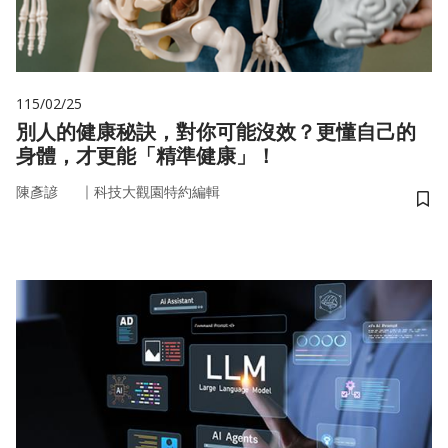
115/02/25
別人的健康秘訣，對你可能沒效？更懂自己的
身體，才更能「精準健康」！
｜
陳彥諺
科技大觀園特約編輯
儲