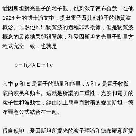
愛因斯坦對光量子的粒子觀，也刺激了德布羅意，在他
1924 年的博士論文中，提出電子及其他粒子的物質波
概念。雖然他推出物質波的過程非常複雜，但是物質波
概念的最後結果卻很單純，和愛因斯坦的光量子動量方
程式完全一致，也就是
p
=
h
／
λ
E
=
hν
其中
p
和
E
是電子的動量和能量，
λ
和
ν
是電子物質
波的波長和頻率。這就是所謂的二重性，光波和電子的
粒子性和波動性，經由以上簡單而對稱的愛因斯坦－德
布羅意公式結合在一起。
很自然地，愛因斯坦所提光的粒子理論和德布羅意所提