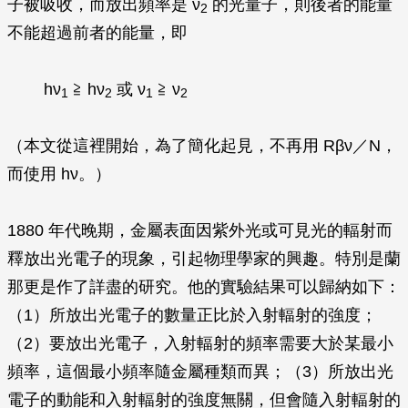
子被吸收，而放出頻率是
ν
的光量子，則後者的能量
2
不能超過前者的能量，即
hν
≧
hν
或
ν
≧
ν
1
2
1
2
（本文從這裡開始，為了簡化起見，不再用
Rβν
／
N
，
而使用
hν
。）
1880 年代晚期，金屬表面因紫外光或可見光的輻射而
釋放出光電子的現象，引起物理學家的興趣。特別是蘭
那更是作了詳盡的研究。他的實驗結果可以歸納如下：
（1）所放出光電子的數量正比於入射輻射的強度；
（2）要放出光電子，入射輻射的頻率需要大於某最小
頻率，這個最小頻率隨金屬種類而異；（3）所放出光
電子的動能和入射輻射的強度無關，但會隨入射輻射的