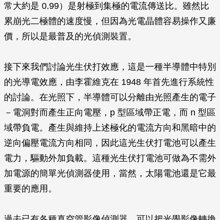
常大約是 0.99）是射極到集極的電流傳送比。雖然比
累崩光二極體的速度慢，但因為光電晶體容易操作又廉
價，所以是最普及的光偵測裝置。
接下來我們討論光生伏打效應，這是一種半導體中特別
的光導電效應，由李霍維克在 1948 年首先進行系統性
的討論。在光照下，半導體可以分離由光照產生的電子
－電洞對而產生正向電壓，p 型區域帶正電，而 n 型區
域帶負電。產生與維持上述極化的電流方向和黑暗中的
逆向偏壓電流方向相同，因此這光生伏打電池可以產生
電力，驅動外加負載。這種光生伏打電池可做為不需外
加電源的簡單光偵測器使用，當然，太陽電池還是它最
重要的應用。
過去已有各種真空管影像偵測器，可以把光學影像轉換