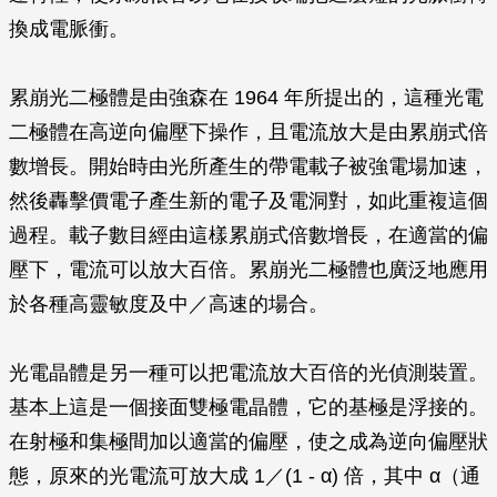
換成電脈衝。
累崩光二極體是由強森在 1964 年所提出的，這種光電
二極體在高逆向偏壓下操作，且電流放大是由累崩式倍
數增長。開始時由光所產生的帶電載子被強電場加速，
然後轟擊價電子產生新的電子及電洞對，如此重複這個
過程。載子數目經由這樣累崩式倍數增長，在適當的偏
壓下，電流可以放大百倍。累崩光二極體也廣泛地應用
於各種高靈敏度及中／高速的場合。
光電晶體是另一種可以把電流放大百倍的光偵測裝置。
基本上這是一個接面雙極電晶體，它的基極是浮接的。
在射極和集極間加以適當的偏壓，使之成為逆向偏壓狀
態，原來的光電流可放大成 1／(1 -
α
) 倍，其中
α
（通