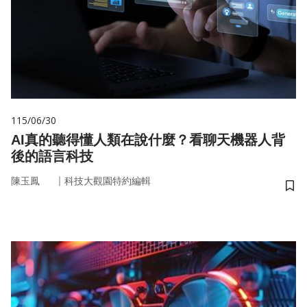
115/06/30
AI真的聽得懂人類在說什麼？看聊天機器人背
後的語言科技
｜
陳玉鳳
科技大觀園特約編輯
儲