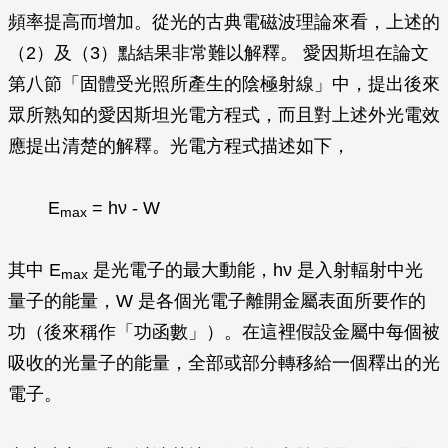
頻率提高而增加。從光的古典電磁波理論來看，上述的
（2）及（3）點結果非常難以解釋。 愛因斯坦在論文
第八節「固體受光照所產生的陰極射線」中，提出後來
眾所熟知的愛因斯坦光電方程式，而且對上述外光電效
應提出清楚的解釋。光電方程式描述如下，
E
=
hν
- W
max
其中 E
是光電子的最大動能，
hν
是入射輻射中光
max
量子的能量，W 是各個光電子離開金屬表面所要作的
功（後來稱作「功函數」）。在這裡假設金屬中每個被
吸收的光量子的能量，全部或部分轉移給一個釋出的光
電子。