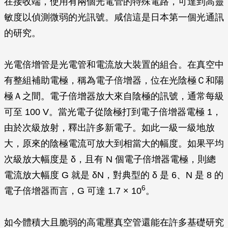
在接收端，使用有兩個光電管的特殊電路，可達到高靈
敏度以偵測微弱的光訊號。咸信這是日本第一個光通訊
的研究。
光電倍增管是光電管和電流放大裝置的組合。在真空中
有整組補助電極，稱為電子倍增器，位在光陰極Ｃ和陽
極Ａ之間。電子倍增器放大來自陰極的訊號，通常每級
可至 100 V。當光電子從陰極打到電子倍增器電極 1，
由於次級放射，釋出許多新電子。如此一級一級地放
大，原來的陰極電流可放大到相當大的幅度。如果平均
次級放大幅度是
δ
，且有
N
個電子倍增器電極，則總
電流放大幅度 G 就是
δN
，對典型的
δ
是 6、
N
是 8 的
6
電子倍增器而言，G 可達 1.7 × 10
。
如今體積大且脆弱的高電壓真空管還能在許多基礎研究