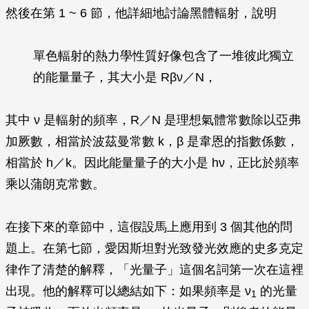
然後在第 1 ~ 6 節，他詳細地討論黑體輻射，說明
單色輻射的熱力學性質好像包含了一堆彼此獨立
的能量量子，其大小是
Rβν
／
N
，
其中
ν
是輻射的頻率，
R
／
N
是理想氣體常數除以亞弗
加厥數，相當於波茲曼常數
k
，
β
是韋恩的指數係數，
相當於
h
／
k
。因此能量量子的大小是
hν
，正比於頻率
乘以蒲朗克常數。
在接下來的章節中，這假設馬上應用到 3 個其他的問
題上。在第七節，愛因斯坦對光致發光效應的史多克定
律作了清楚的解釋，「光量子」這個名詞第一次在這裡
出現。他的解釋可以總結如下：如果頻率是
ν
的光量
1