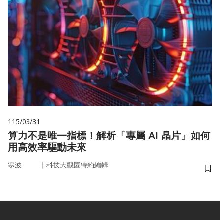
115/03/31
算力不是唯一指標！解析「專屬 AI 晶片」如何
用高效率驅動未來
｜
寒波
科技大觀園特約編輯
儲