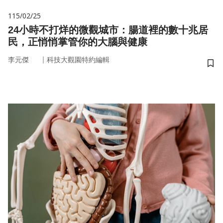
115/02/25
24小時不打烊的微觀城市：腸道裡的數十兆居
民，正悄悄掌管你的大腦與健康
｜
李元傑
科技大觀園特約編輯
儲