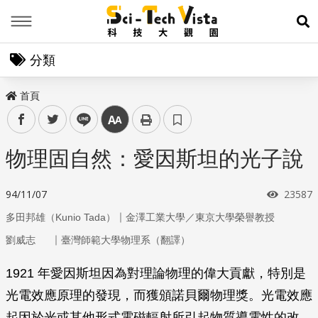
Menu
展
分類
首頁
facebook
twitter
line
中
物理固自然：愛因斯坦的光子說
瀏覽次
94/11/07
23587
｜
多田邦雄（Kunio Tada）
金澤工業大學／東京大學榮譽教授
｜
劉威志
臺灣師範大學物理系（翻譯）
1921 年愛因斯坦因為對理論物理的偉大貢獻，特別是
光電效應原理的發現，而獲頒諾貝爾物理獎。光電效應
起因於光或其他形式電磁輻射所引起物質導電性的改