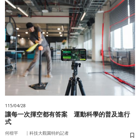
115/04/28
讓每一次揮空都有答案 運動科學的普及進行
式
｜
何楷平
科技大觀園特約記者
儲