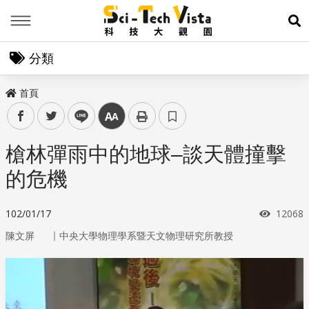
Menu
展
分類
首頁
facebook
twitter
line
中
槍林彈雨中的地球–談天體撞擊
的危機
瀏覽次
102/01/17
12068
｜
陳文屏
中央大學物理學系暨天文物理研究所教授