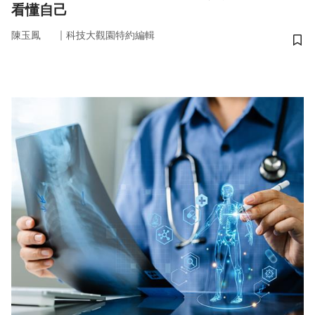
看懂自己
｜
陳玉鳳
科技大觀園特約編輯
儲