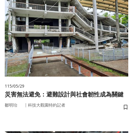
115/05/29
災害無法避免：避難設計與社會韌性成為關鍵
｜
鄒明珆
科技大觀園特約記者
儲