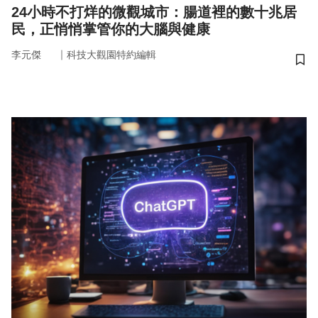
24小時不打烊的微觀城市：腸道裡的數十兆居
民，正悄悄掌管你的大腦與健康
｜
李元傑
科技大觀園特約編輯
儲