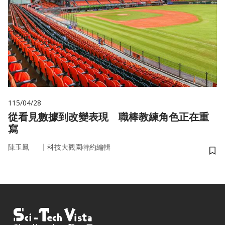
115/04/28
從看見數據到改變表現 職棒教練角色正在重
寫
｜
陳玉鳳
科技大觀園特約編輯
儲