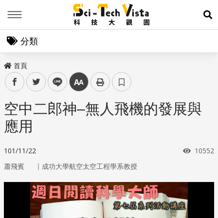
Menu
展
分類
首頁
facebook
twitter
line
中
空中二郎神–無人飛機的發展與
應用
瀏覽次
101/11/22
10552
｜
蕭飛賓
成功大學航空太空工程學系教授