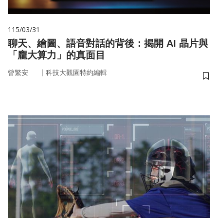
115/03/31
聊天、繪圖、語音對話的背後：揭開 AI 晶片與
「龐大算力」的真面目
｜
曾繁安
科技大觀園特約編輯
儲