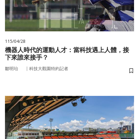
115/04/28
機器人時代的運動人才：當科技遇上人體，接
下來誰來接手？
｜
鄒明珆
科技大觀園特約記者
儲