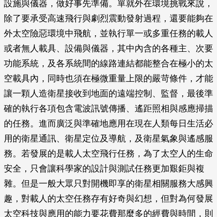
設施與儀器，做好事先準備。單就外在環境挑戰來說，
除了要承受高速飛行與劇烈震動發射過程，還要能夠在
外太空險惡環境中飛航，並執行單一或多重任務的載人
或者無人載具、設備與儀器，其中內含的各種主、次要
功能系統，及各系統間的線路連結都能整合在極小的太
空載具內，同時也須在極微重量上限的嚴苛條件，才能
讓一顆人造衛星接收到地面的遠端控制、監督，最後準
確的執行各項包含電波訊號傳播、遙距照相與感應掃描
的任務。進而廣泛與準確地應用在現在人類每日生活必
用的衛星通訊、衛星定位及導航，及衛星氣象與遙感服
務。若發展的是載人太空飛行任務，為了太空人的生命
安全，只會讓科學家的設計與測試任務更加艱鉅與複
雜。但是一般大眾只對開機即享的衛星相關服務大感興
趣，對載人的太空任務存有好奇與幻想，但對為何發展
太空科技與應用的能力要花費那麼多的經費與時間，則