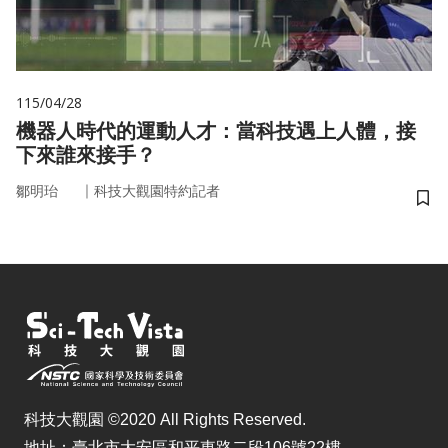
115/04/28
機器人時代的運動人才：當科技遇上人體，接
下來誰來接手？
｜
鄒明珆
科技大觀園特約記者
儲
科技大觀園 ©2020 All Rights Reserved.
地址：臺北市大安區和平東路二段106號22樓