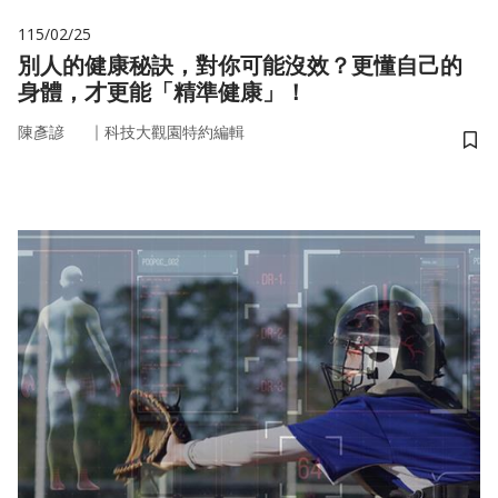
115/02/25
別人的健康秘訣，對你可能沒效？更懂自己的
身體，才更能「精準健康」！
｜
陳彥諺
科技大觀園特約編輯
儲