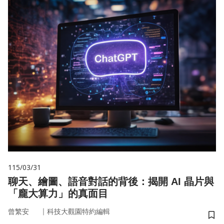
115/03/31
聊天、繪圖、語音對話的背後：揭開 AI 晶片與
「龐大算力」的真面目
｜
曾繁安
科技大觀園特約編輯
儲