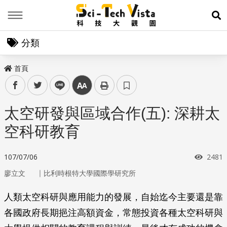
Menu
展
分類
首頁
facebook
twitter
line
中
太空研發與區域合作(五): 深耕太
空科研教育
瀏覽
107/07/06
2481
｜
廖立文
比利時根特大學國際學研究所
人類太空科研與應用能力的發展，自始迄今主要還是靠
各國政府長期挹注高額資金，常態投資各種太空科研與