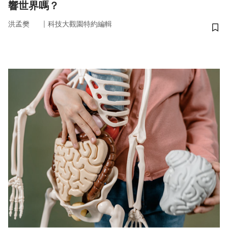
響世界嗎？
｜
洪孟樊
科技大觀園特約編輯
儲