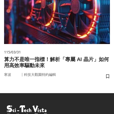
115/03/31
算力不是唯一指標！解析「專屬 AI 晶片」如何
用高效率驅動未來
｜
寒波
科技大觀園特約編輯
儲