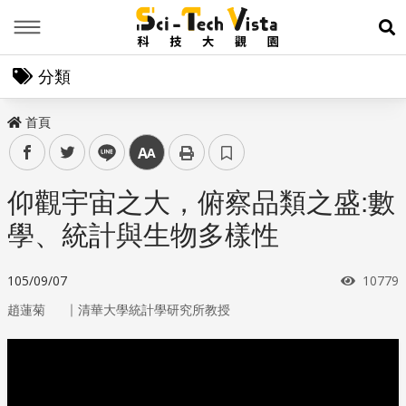
Menu
展
分類
首頁
facebook
twitter
line
中
仰觀宇宙之大，俯察品類之盛:數
學、統計與生物多樣性
瀏覽次
105/09/07
10779
｜
趙蓮菊
清華大學統計學研究所教授