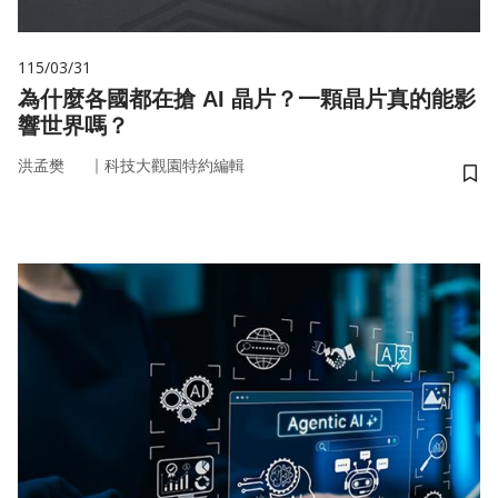
115/03/31
為什麼各國都在搶 AI 晶片？一顆晶片真的能影
響世界嗎？
｜
洪孟樊
科技大觀園特約編輯
儲