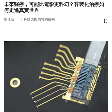
未來醫療，可能比電影更科幻？客製化治療如
何走進真實世界
｜
陳彥諺
科技大觀園特約編輯
儲