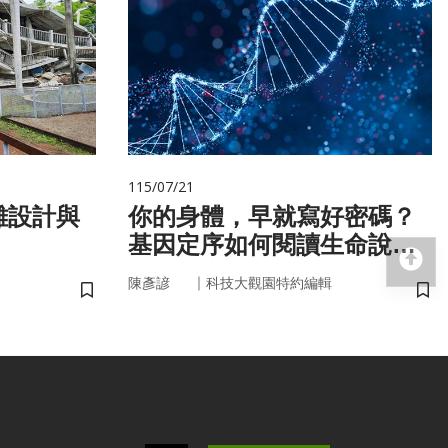
115/07/21
難設計與
你的身體，早就寫好密碼？
基因定序如何閱讀生命說明
回
書
｜
陳彥諺
科技大觀園特約編輯
儲存書籤
儲