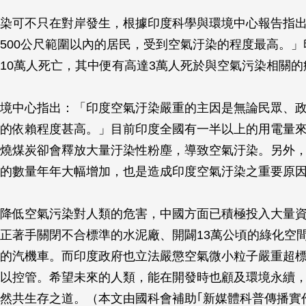
染可不只在對岸發生，根據印度科學與環境中心報告指
500公尺範圍以內的居民，受到空氣汙染的程度最高。」
10萬人死亡，其中便有高達3萬人死於與空氣污染相關的
境中心指出：「印度空氣汙染嚴重的主因是無論民眾、
的依賴程度甚高。」目前印度全國有一半以上的用電量
燒煤炭卻會釋放大量汙染性粉塵，導致空氣汙染。另外
的數量年年大幅增加，也是造成印度空氣汙染之重要原
降低空氣污染對人類的危害，中國方面已積極投入大量
正著手關閉不合標準的水泥廠、開闢13萬公頃的綠化空
的汽機車。而印度政府也立法嚴懲空氣微小粒子嚴重超
以控管。希望未來的人類，能在開發時也顧及環境永續
然共生存之道。（本文由國科會補助｢新媒體科普傳播實