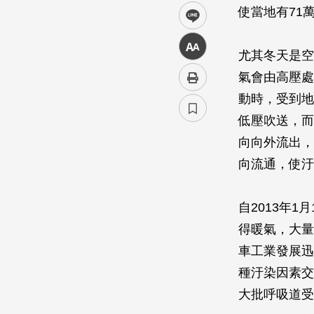
使當地有71
line
中
尤其冬天是空
氣會由高壓處
動時，受到地
低壓吹送，而
向向外流出，
向流通，使汙
自2013年
得暖氣，大量
車工業發展迅
種汙染因素交
大批呼吸道受