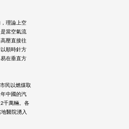
均，理論上空
但是當空氣流
由高壓直接往
會以順時針方
不易在垂直方
京市民以燃煤取
近年中國的汽
2千萬輛。各
當地醫院湧入