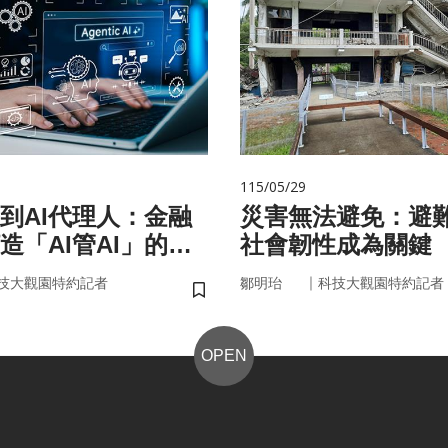
115/05/29
手到AI代理人：金融
災害無法避免：避
造「AI管AI」的新
社會韌性成為關鍵
？
｜
技大觀園特約記者
鄒明珆
科技大觀園特約記者
儲存書籤
OPEN