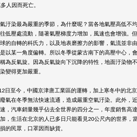
萬多人因而死亡。
氣汙染最為嚴重的季節，為什麼呢？當各地氣壓高低不
往低壓處流動，隨著氣壓梯度力增加，風速也會增強。
球的自轉的科氏力，以及地表磨擦力的影響，氣流並非
是以某一角度偏轉。所以冬季從蒙古南下的高壓中心，
稱為反氣旋。因為反氣旋向下沉降的特性，地面汙染物
染變得更加嚴重。
1月12日至今，中國京津唐工業區的運轉，加上寒冬中的北
廢氣在冬季無法快速流通，造成嚴重空氣汙染。此外，
速，汽車銷量幾乎佔去全世界的四分之一，年度銷售高達
加，生活在北京的人已多日只能看見20公尺內的世界，
損的民眾，口罩因而缺貨。