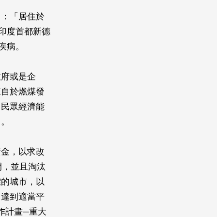
出：「居住於
印度首都新德
疾病。
政府或是企
來自於燃煤發
，民眾經濟能
因。
資金，以求改
間，並且淘汰
標的城市，以
，達到適當平
作計畫─重大