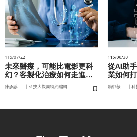
115/07/22
115/06/30
未來醫療，可能比電影更科
從AI助
幻？客製化治療如何走進真
業如何打
實世界
治理模式
｜
｜
陳彥諺
科技大觀園特約編輯
賴郁薇
科
儲存書籤