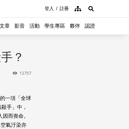
網站導覽
登入
註冊
展開搜尋
文章
影音
活動
學生專區
夥伴
認證
殺手？
瀏覽次數
12757
公布的一項「全球
「疾病殺手」中，
萬人因而喪命。
，空氣汙染亦