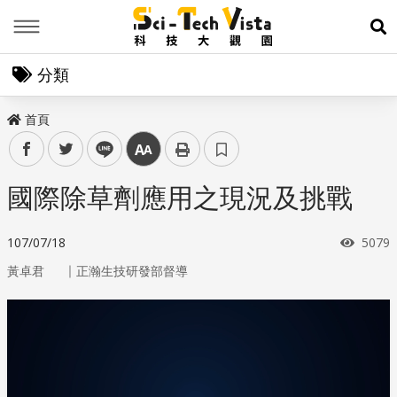
Menu
展
分類
首頁
facebook
twitter
line
中
國際除草劑應用之現況及挑戰
瀏覽
107/07/18
5079
｜
黃卓君
正瀚生技研發部督導