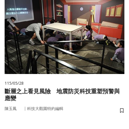
115/05/28
斷層之上看見風險 地震防災科技重塑預警與
應變
｜
陳玉鳳
科技大觀園特約編輯
儲