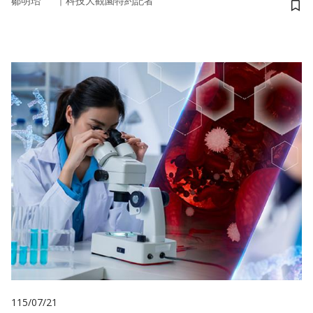
｜
鄒明珆
科技大觀園特約記者
儲
115/07/21