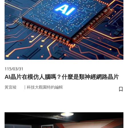
115/03/31
AI晶片在模仿人腦嗎？什麼是類神經網路晶片
｜
黃宜稜
科技大觀園特約編輯
儲