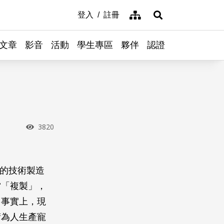
網站導覽
登入
註冊
展開搜尋
文章
影音
活動
學生專區
夥伴
認證
瀏覽次數
3820
）的技術製造
當「複製」，
。事實上，現
術為人生產寵