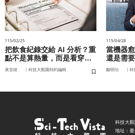
115/02/25
115/04/28
把飲食紀錄交給 AI 分析？重
當機器愈
點不是算熱量，而是看穿你
還是需要
的「飲食習慣」
｜
｜
黃宜稜
科技大觀園特約編輯
鄒明珆
科
儲存書籤
科技大觀園 ©
地址：臺