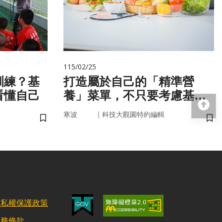
115/02/25
訓練？基
打造屬於自己的「精準營
看懂自己
養」菜單，不只要考慮基
回
因，關鍵更在腸道微生物
｜
寒波
科技大觀園特約編輯
儲存書籤
儲
隱私權保護政策
服務條款