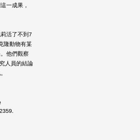
調這一成果，
莉活了不到7
疑克隆動物有某
果。他們觀察
研究人員的結論
化。
e
12359.