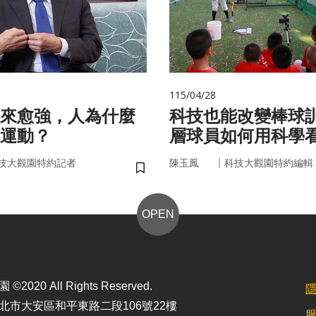
115/04/28
來愈強，人為什麼
科技也能改變棒球
運動？
層球員如何用科學
｜
技大觀園特約記者
陳玉鳳
科技大觀園特約編輯
儲存書籤
OPEN
2020 All Rights Reserved.
北市大安區和平東路二段106號22樓