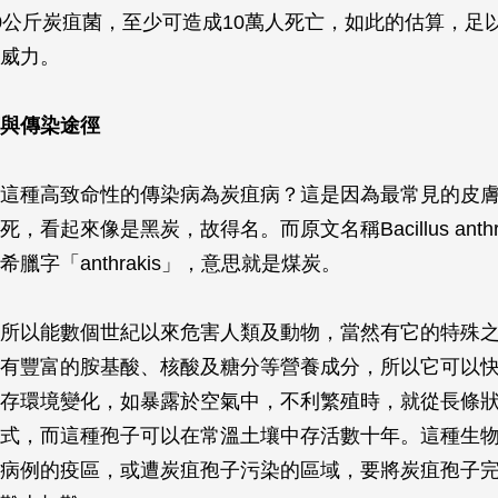
0公斤炭疽菌，至少可造成10萬人死亡，如此的估算，足
威力。
與傳染途徑
這種高致命性的傳染病為炭疽病？這是因為最常見的皮
死，看起來像是黑炭，故得名。而原文名稱
Bacillus anth
臘字「anthrakis」，意思就是煤炭。
所以能數個世紀以來危害人類及動物，當然有它的特殊
有豐富的胺基酸、核酸及糖分等營養成分，所以它可以
存環境變化，如暴露於空氣中，不利繁殖時，就從長條
式，而這種孢子可以在常溫土壤中存活數十年。這種生
病例的疫區，或遭炭疽孢子污染的區域，要將炭疽孢子