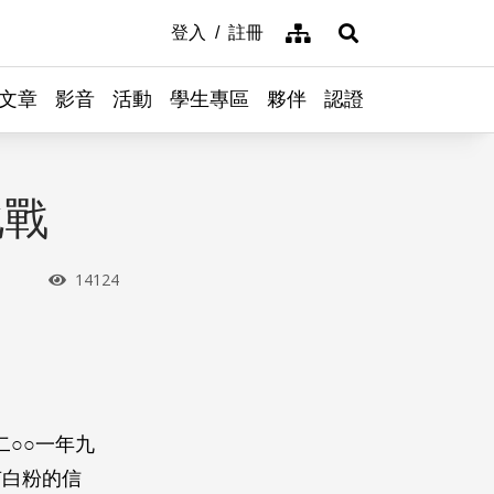
網站導覽
登入
註冊
展開搜尋
文章
影音
活動
學生專區
夥伴
認證
化戰
瀏覽次數
14124
二○○一年九
有白粉的信