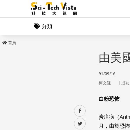
分類
首頁
由美
91/09/16
｜
柯文謙
成功
白粉恐怖
facebook
炭疽病（An
twitter
月，由於恐怖