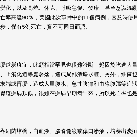
變化，以及高燒、休克、呼吸急促、發疳，甚至意識混
亡率高達90％，美國此次事件中的11個病例，因及時使
步，僅有5例死亡，實不可同日而語。
腸道炭疽症，此類相當罕見也很難診斷。起因於吃進大
、上消化道等處著落，造成局部潰瘍水腫。另外，細菌
末端或盲腸，造成大量腹水、急性腹痛和血樣腹瀉等症
胃道疾病類似，很難在疾病早期看出來，所以死亡率也
靠細菌培養，自血液、腦脊髓液或傷口滲液，培養出炭