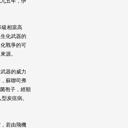
九九五年，伊
等級相當高
想生化武器的
生化戰爭的可
定來源。
種武器的威力
年，蘇聯司弗
桿菌孢子，經順
入型炭疽病。
空，若由飛機