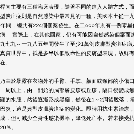
桿菌主要有三種臨床表現，隨著不同的進入人體方式，
型炭疽症則是自然感染中最常見的一種，美國本土從一
0年間，總共有224個個案發生。在二○○○年則有一例零
病。 實際上，在其他國家，仍有可能因自然感染個案而
九七九～一九八五年間發生了至少1萬例皮膚型炭疽症病
真實世界中，祇是多半以低致命性的皮膚型表現，故鮮
在。
乃由於暴露在衣物外的手臂、手掌、顏面或頸部的小傷
一周以上，由一開始的局部癢皮疹或丘疹，隔日後變成
顯的水腫，然後逐漸形成黑痂，然後在1～2周後脫落，
巴炎，這是典型皮膚炭疽症的變化。即時用抗生素治療
成，但可減少全身性感染機率，降低死亡率。若未接受
20％。