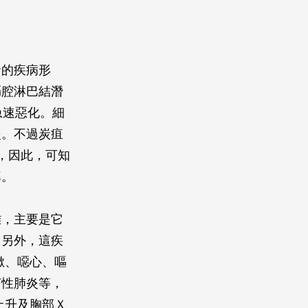
發的疾病形
膈腔淋巴結潛
急速惡化。細
炎。不過炭疽
子，因此，可知
率。
難，主要是它
。另外，這疾
嗽、噁心、嘔
菌性肺炎等，
上升及胸部Ｘ