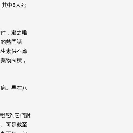
，其中5人死
信件，避之唯
界的熱門話
抗生素供不應
買藥物囤積，
染病。早在八
意識到它們對
器。可是截至