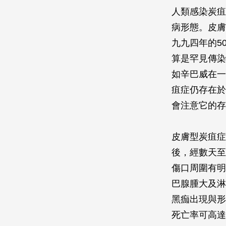
人類感染炭疽
病形態。皮膚
九九四年的5
算是罕見傳染
如辛巴威在一
疽症仍存在於
會注意它的存
皮膚型炭疽症
後，經數天至
傷口周圍有明
巴腺腫大及淋
黑痂出現與形
死亡率可高達