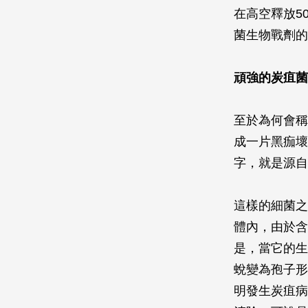
在高空釋放5
菌生物戰劑的
頑強的炭疽菌
至於為何會稱
成一片黑痂壞
字，就是源自希
這樣的細菌之
體內，由於含
是，當它的生
蛻變為孢子形
明發生炭疽病