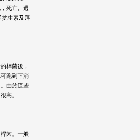
亂，死亡。過
用抗生素及拜
量的桿菌後，
也可跑到下消
狀。由於這些
是很高。
疽桿菌。一般