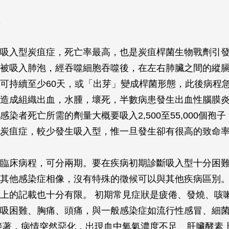
吸入型炭疽症，死亡率最高，也是炭疽桿菌生物戰劑引
被吸入肺泡，經吞噬細胞吞噬後，在左右肺臟之間的縱
可持續至少60天，或「出芽」變成桿菌形態，此後病程
造成組織出血，水腫，壞死，半數病患發生出血性腦膜
感染者死亡所需的劑量大概要吸入2,500至55,000個孢
炭疽症，較少發生吸入型，惟一旦發生卻有很高的致命
臨床病程，可分兩期。要在疾病初期診斷吸入型十分困
其他感染症相像，沒有特殊的徵候可以與其他疾病區別
上的記載也十分有限。 初期常見症狀是疲倦、發燒、咳
吸困難、胸痛、頭痛，與一般感染症如流行性感冒、細
接著，病情突然惡化，出現血中氧氣濃度不足、肝臟酵素