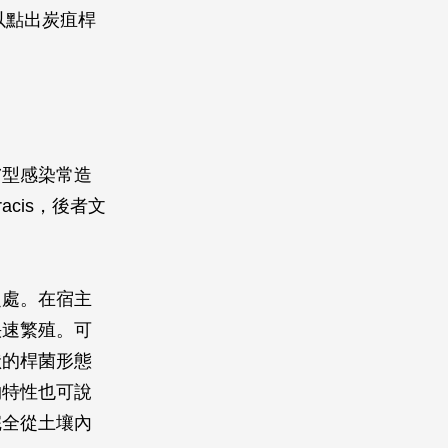
以點出炭疽桿
膚型感染常造
racis
，後者文
之處。在宿主
快速繁殖。可
狀的桿菌形態
物特性也可說
完全從土壤內