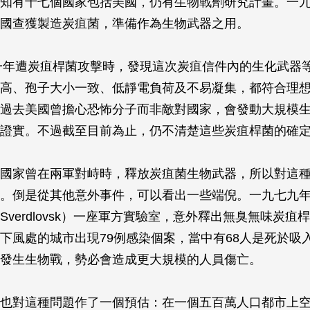
知有十七個國家包括美國，仍有生物戰劑研究計畫。一
國查獲製造炭疽菌，準備作為生物武器之用。
一年遭炭疽桿菌攻擊時，發現這次炭疽信件內的生化武器
高、孢子大小一致、低靜電負荷及不易凝集，都符合理
過去美國曾擔心恐怖分子而非敵對國家，會發動大規模
證實。不過截至目前為止，仍不清楚這些炭疽桿菌的確
國家曾在兩軍對峙時，釋放炭疽菌生物武器，所以對這
。倒是從其他意外事件，可以看出一些端倪。一九七九
Sverdlovsk）一座軍方實驗室，意外釋出無臭無味炭疽
下風處的城市出現79例感染個案，當中有68人是死於吸
發生生物戰，勢必會造成更大規模的人員傷亡。
也對這種問題作了一個預估：在一個五百萬人口都市上