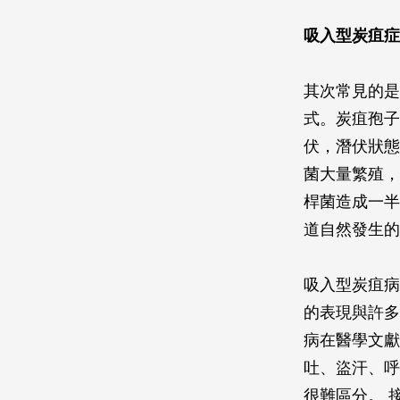
吸入型炭疽症
其次常見的是
式。炭疽孢子
伏，潛伏狀態
菌大量繁殖，
桿菌造成一半
道自然發生的
吸入型炭疽病
的表現與許多
病在醫學文獻
吐、盜汗、呼
很難區分。 