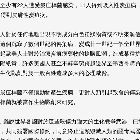
至少有22人遭受炭疽桿菌感染，11人得到吸入性炭疽病
人得到皮膚性炭疽病。
人對於任何地點出現不明成分白色粉狀物質或不明來源
這個沉寂了數個世紀的傳染病，變成廿一世紀一個全世
起歐美人士對於治療炭疽病藥物的搶購風潮，造成某種
陽紙貴，許多美國人甚至不辭辛勞跨越邊界至墨西哥購
生化戰劑對於一般百姓造成多大的心理威脅。
炭疽桿菌不僅讓動物產生疾病，更對人類引起致命的傳
桿菌就被當作生物戰劑來研究。
，雖說世界各國對於這些殺傷力強大的生化戰爭武器，已
，共同簽署國際條約，同意終止這類毀滅人類的惡毒武