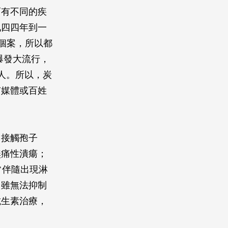
而有不同的疾
九四四年到一
星個案，所以都
爆發大流行，
人。所以，炭
有媒體或百姓
口接觸孢子
無痛性潰瘍；
常伴隨出現淋
，雖無法抑制
抗生素治療，