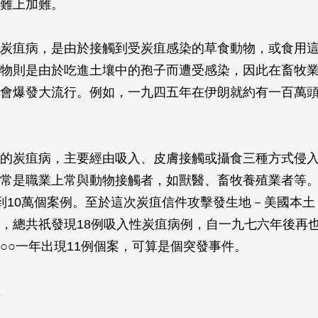
難上加難。
炭疽病，是由於接觸到受炭疽感染的草食動物，或食用
物則是由於吃進土壤中的孢子而遭受感染，因此在畜牧
會爆發大流行。例如，一九四五年在伊朗就約有一百萬
的炭疽病，主要經由吸入、皮膚接觸或攝食三種方式侵
常是職業上常與動物接觸者，如獸醫、畜牧養殖業者等
到10萬個案例。至於這次炭疽信件攻擊發生地－美國本土
，總共祇發現18例吸入性炭疽病例，自一九七六年後再
○○一年出現11例個案，可算是個突發事件。