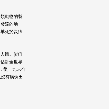
這類動物的製
業發達的地
頭羊死於炭疽
入人體。炭疽
。估計全世界
，從一九○○年
也沒有病例出