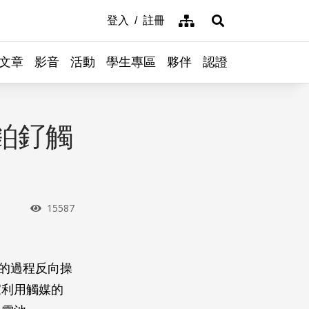
網站導覽
登入
註冊
展開搜尋
文章
影音
活動
學生專區
夥伴
認證
鉑釕觸
瀏覽次數
15587
氧」的過程反向操
家利用觸媒的