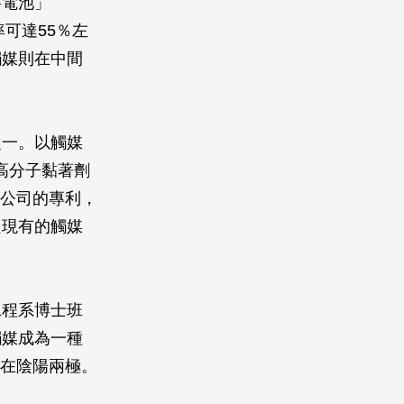
料電池」
電效率可達55％左
觸媒則在中間
之一。以觸媒
的高分子黏著劑
邦公司的專利，
良現有的觸媒
工程系博士班
觸媒成為一種
著在陰陽兩極。