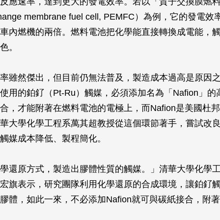
反應速率，達到更大的發電效率。若以「質子交換膜燃
xchange membrane fuel cell, PEMFC）為例，它的發
車內燃機的兩倍。燃料電池把化學能直接轉換成電能，
色。
率雖然傑出，但目前仍無法普及，製造成本過高是原因
使用的鉑釕（Pt-Ru）觸媒，必須添加名為「Nafion」
合，才能附著在燃料電池的電極上，而Nafion是美國杜
華大學化學工程系萬其超教授從這個環節著手，嘗試改
觸媒成本降低、製程簡化。
學還原方式，製造出膠體性質的觸媒。」清華大學化學
宏旗表示，研究團隊利用化學還原的合成環境，讓鉑釕
膠體，如此一來，不必添加Nafion就可與碳紙接合，附