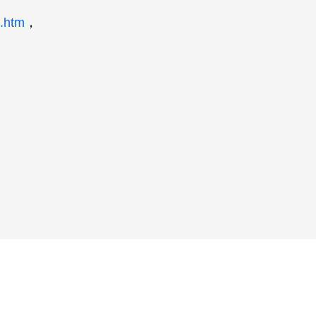
8.htm
，