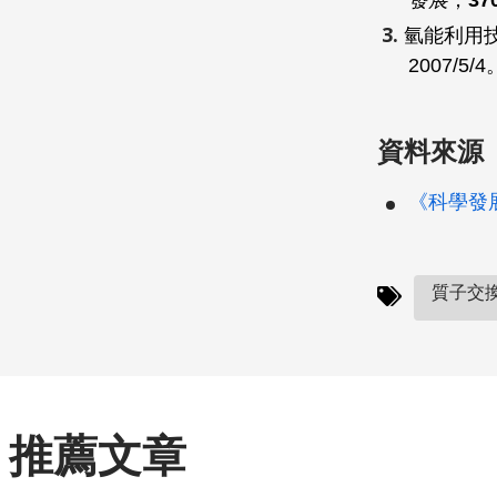
發展
，
37
氫能利用
2007/5/4
資料來源
《科學發展
質子交換
推薦文章