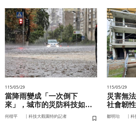
115/05/29
115/05/29
當降雨變成「一次倒下
災害無法
來」，城市的災防科技如何
社會韌性
即時應變？
｜
｜
何楷平
科技大觀園特約記者
鄒明珆
科
儲存書籤