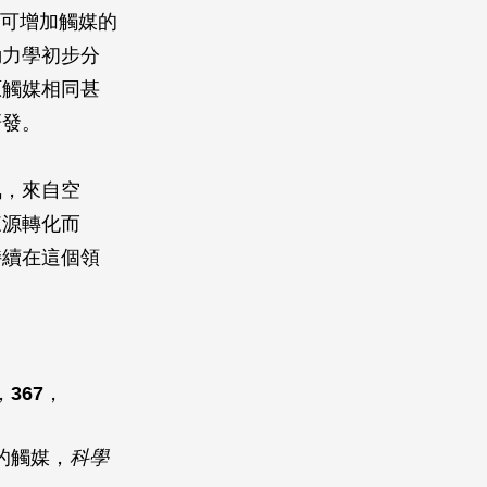
還可增加觸媒的
動力學初步分
原觸媒相同甚
研發。
氧，來自空
來源轉化而
持續在這個領
，
367
，
的觸媒，
科學