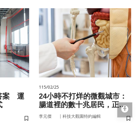
115/02/25
答案 運
24小時不打烊的微觀城市：
式
腸道裡的數十兆居民，正悄
回
悄掌管你的大腦與健康
｜
李元傑
科技大觀園特約編輯
儲存書籤
儲